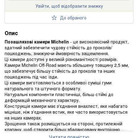
Увійти, щоб відобразити знижку
До обраного
Опис
Позашляхові камери Michelin
- це високоякісний продукт,
здатний забезпечити чудову стійкість до проколів/
пошкоджень, знижуючи ймовірність защемлення.
Ці камери доступні у великій різноманітності розмірів.
Камери Michelin Off-Road мають збільшену товщину 2,5 мм,
що забезпечує більшу стійкість до проколів та інших
пошкоджень під час їзди.
Ці камери виготовляються з особливої суміші гуми
натурального та штучного формату.
Натуральні компоненти пластичніші, більш стійкі до
деформацій механічного характеру.
Конструкція камери має з'єднання внахлест, яке набагато
міцніше, ніж з'єднання встик, яке часто використовується
на інших камерах.
Зрощення також розміщується на стороні, протилежній
клапану, щоб створити більш збалансовану внутрішню
камеру.
Читати повністю