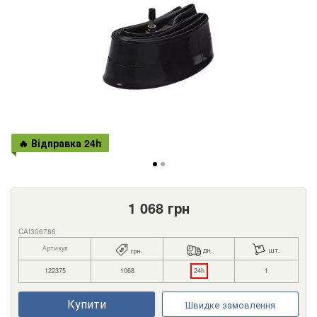
🔥 Відправка 24h
1 068
грн
CAI306786
Артикул
дн.
шт.
грн.
122375
1068
24h
1
Купити
Швидке замовлення