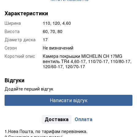
Вироби з натуральних матеріалів можуть підходити для
коліс різного діаметру внаслідок своєї еластичності, що дає
Характеристики
змогу їм адаптуватися під різну ширину без будь-якої шкоди
для міцності.
Ширина
110, 120, 4.60
Товщина стінки мотоциклетної камери Michelin
:
Висота
60, 70, 80
Стандартні камери Мішлен для мотоцикла або скутера
мають товщину 1,8 мм.
Діаметр диска
17
Мотоциклетні камери для мотокросу або посилені (Off Road і
Сезон
Не визначений
REINF) з більш товстими стінками - 2,5 мм.
А найміцніші камери з маркуванням UHD (Ultra Heavy Duty)
Короткий опис
Камера покрышки MICHELIN CH 17MG
вентиль TR4 4,60-17, 110/70-17, 110/80-17,
мають найбільшу товщину - 4,0 мм. і зможуть витримати
120/60-17, 120/70-17
найсерйозніші навантаження.
Існує кілька основних різновидів ніпелів дорожніх камер
:
TR 4 і 2171.
Відгуки
Вентиль TR 4 - прямий,
Додайте перший відгук
2171 - вигнутий під 90°.
Написати відгук
Доставка
Оплата
1.Нова Пошта, по тарифам перевізника.