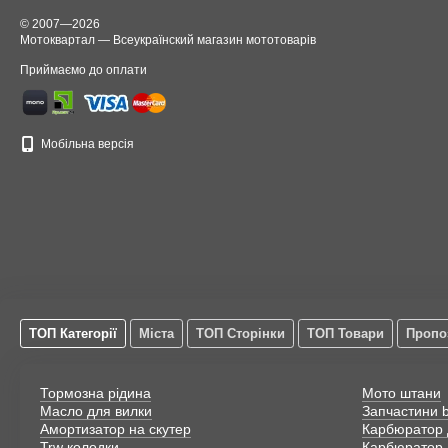
© 2007—2026
Мотоквартал — Всеукраїнский магазин мототоварів
Приймаємо до оплати
Що для мотоци
Мобільна версія
безпека. У то
необхідно до
досягненні ци
Отже, завдяки 
підтримуват
отримувати 
ТОП Категорії
Міста
ТОП Сторінки
ТОП Товари
Пропо
налагодити 
якщо рація 
готелів;
Тормозна рідина
Мото штани
Масло для вилки
Запчастини
Амортизатор на скутер
Карбюратор 
Trw колодки
Карбюратор 