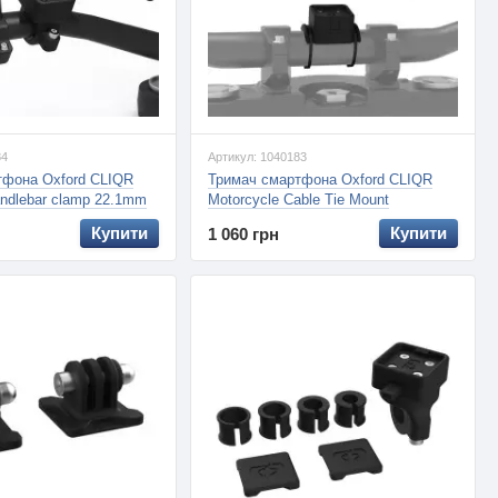
84
Артикул: 1040183
тфона Oxford CLIQR
Тримач смартфона Oxford CLIQR
andlebar clamp 22.1mm
Motorcycle Cable Tie Mount
Купити
Купити
1 060 грн