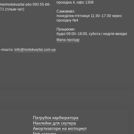
прохідна 4, офіс 1308
.me/motokvartal або 093 55-66-
71 (тільки чат)
Самовивіз:
понеділок-п'ятниця 11:30–17:30 через
прохідну №4
Працюємо:
будні 09:00–18:00, cубота і неділя вихідні
Мапа проїзду
и країни і помилуватися її красою? Насамперед це
форт, то і безпека вашої поїздки знижується. Отже
Е-пошта:
info@motokvartal.com.ua
мфорту. Одним із засобів, що може допомогти у
.
лекобійниками та навіть з адміністраціями кафе та
Патрубок карбюратора
Наклейки для скутера
у
Амортизатори на мотоцикл
Ngk каталог