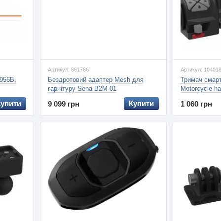
Артикул: 861786
Артикул: 10401
956B,
Бездротовий адаптер Mesh для
Тримач смар
гарнітуру Sena B2M-01
Motorcycle h
Купити
Купити
9 099 грн
1 060 грн