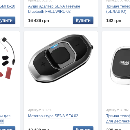
Артикул: 861755
Артикул: 30788
 SMH5-10
Аудіо адаптер SENA Freewire
Тримач телеф
Bluetooth FREEWIRE-02
(БЕЛАВТО)
Купити
Купити
16 426 грн
182 грн
Артикул: 861789
Артикул: 30787
ри для
Мотогарнітура SENA SF4-02
Тримач телеф
000
для дефлекто
Купити
Купити