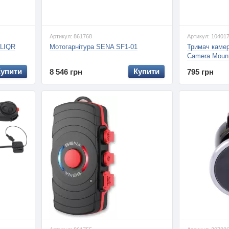
Артикул: 861768
Артикул: 10401
CLIQR
Мотогарнітура SENA SF1-01
Тримач камер
Camera Moun
Купити
Купити
8 546 грн
795 грн