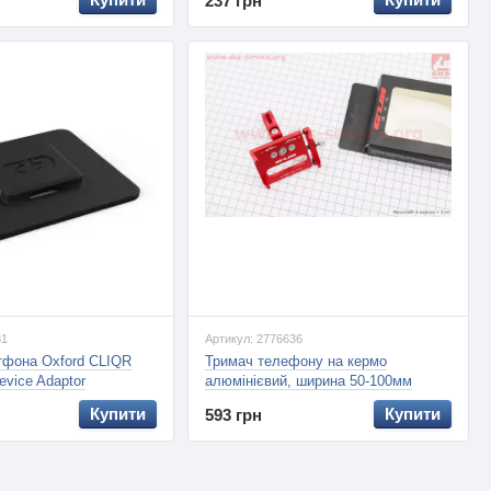
237 грн
81
Артикул: 2776636
тфона Oxford CLIQR
Тримач телефону на кермо
evice Adaptor
алюмінієвий, ширина 50-100мм
регульована, червоний G-85 (GUB),
Купити
Купити
593 грн
Червоний