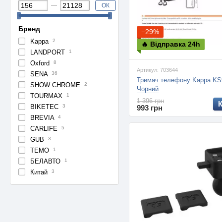
ОК
Бренд
−29%
Kappa
2
🔥 Відправка 24h
LANDPORT
1
Oxford
8
Артикул: 703644
SENA
36
Тримач телефону Kappa KS
SHOW CHROME
2
Чорний
TOURMAX
1
1 396 грн
BIKETEC
3
993 грн
BREVIA
4
CARLIFE
5
GUB
3
TEMO
1
БЕЛАВТО
1
Китай
3