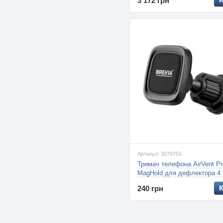
3 172 грн
Артикул: 3078755
Тримач телефона AirVent Pr
MagHold для дефлектора 4 
(BREVIA)
240 грн