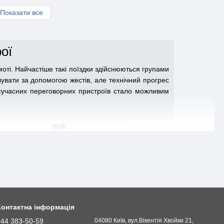
Показати все
ої
ті. Найчастіше такі поїздки здійснюються групами
нізувати за допомогою жестів, але технічний прогрес
 сучасних переговорних пристроїв стало можливим
Контактна інформація
044 383-50-59
04080 Київ, вул.Вікентія Хвойки 21,