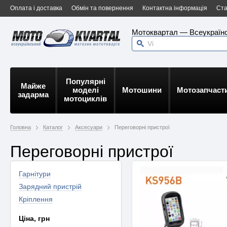
Оплата і доставка
Обмін та повернення
Контактна інформація
Ста
Мотоквартал — Всеукраїнс
Популярні
Майже
моделі
Мотошини
Мотозапчаст
задарма
мотоциклів
Головна
Каталог
Аксесуари
Переговорні пристрої
Переговорні пристрої
Гарнітури
Зарядний пристрій
Кріплення
Ціна, грн