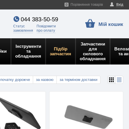
Порівняння товарів
Вхід
0
044 383-50-59
Мій кошик
0
Статус
Повідомити
замовлення
про оплату
Запчастини
Інструменти
Підбір
для
Велоз
йки
та
запчастин
силового
та а
обладнання
обладнання
спочатку дорожче
за назвою
за терміном доставки