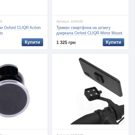
78
Артикул: 1040182
и Oxford CLIQR Action
Тримач смартфона на штангу
ts
дзеркала Oxford CLIQR Mirror Mount
System
Купити
Купити
1 325 грн