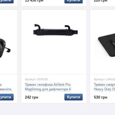
13 430 грн
220 грн
Артикул: 3078756
Артикул: 10401
o
Тримач телефона AirVent Pro
Тримач смар
магніти,
MagStrong для дефлектора 6
Heavy Duty D
магнітів, (BREVIA)
Купити
Купити
242 грн
530 грн