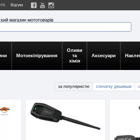
тті
Відгуки
кий магазин мототоварів
Оливи
ини
Мотоекіпірування
та
Аксесуари
Накле
хімія
за популярністю
спочатку дешевше