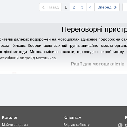
Назад
1
2
3
4
Вперед
Переговорні пристр
бителів далеких подорожей на мотоциклах здійснює подорож на само
д трьох і більше. Координацію всіх дій групи, звичайно, можна орга
ш дієві методи. Можна сміливо сказати, що завдяки виробництву
отехнічний апгрейд мотоцикла.
Рації для мотоциклістів
Каталог
Клієнтам
Майже задарма
Вхід до кабінету