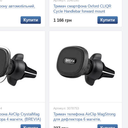
60
Артикул: 1040180
ону автомобільний,
Тримач смартфона Oxford CLIQR
Cycle Handlebar forward mount
Купити
Купити
1 166 грн
54
Артикул: 3078753
она AirClip СrystalMag
Тримач телефона AirClip MagStrong
ра 4 магніти, (BREVIA)
для дефлектора 6 магнітів,
(BREVIA)
Купити
Купити