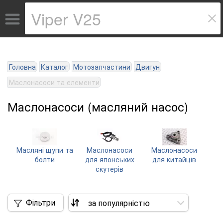
Головна
Каталог
Мотозапчастини
Двигун
Маслонасоси та елементи
Маслонасоси (масляний насос)
Масляні щупи та
Маслонасоси
Маслонасоси
болти
для японських
для китайців
скутерів
Фільтри