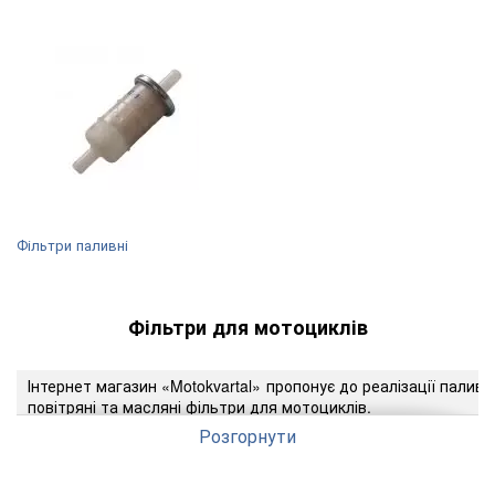
Фільтри паливні
Фільтри для мотоциклів
Інтернет магазин «Motokvartal» пропонує до реалізації паливні
повітряні та масляні фільтри для мотоциклів.
Розгорнути
Паливні фільтри запобігають попаданню в двигун частино
бруду, іржі, пилу, а також води.