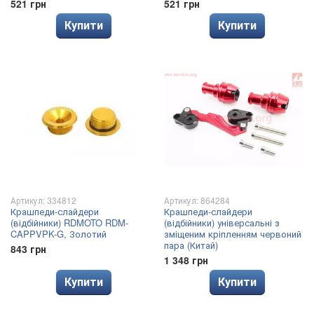
521 грн
521 грн
Купити
Купити
Артикул: 334812
Артикул: 864284
Крашпеди-слайдери
Крашпеди-слайдери
(відбійники) RDMOTO RDM-
(відбійники) універсальні з
CAPPVPK-G, Золотий
зміщеним кріпленням червоний
пара (Китай)
843 грн
1 348 грн
Купити
Купити