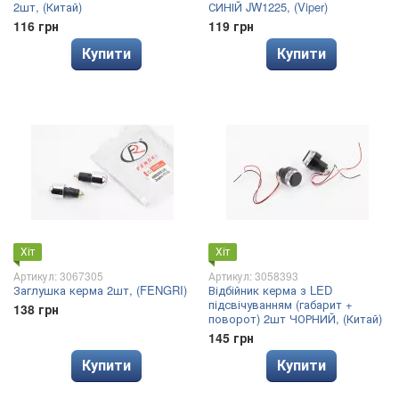
2шт, (Китай)
СИНІЙ JW1225, (Viper)
116 грн
119 грн
Купити
Купити
Хіт
Хіт
Артикул: 3067305
Артикул: 3058393
Заглушка керма 2шт, (FENGRI)
Відбійник керма з LED
підсвічуванням (габарит +
138 грн
поворот) 2шт ЧОРНИЙ, (Китай)
145 грн
Купити
Купити