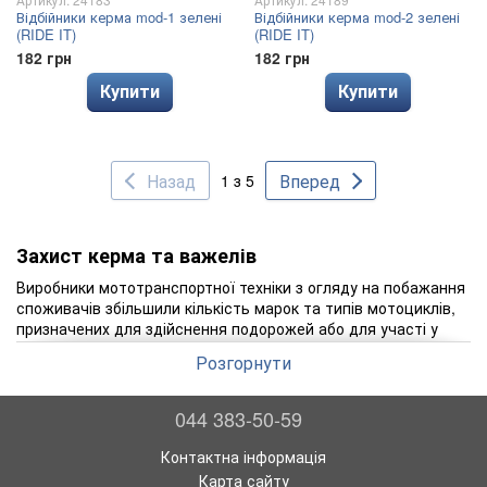
Відбійники керма mod-1 зелені
Відбійники керма mod-2 зелені
(RIDE IT)
(RIDE IT)
182 грн
182 грн
Купити
Купити
Назад
Вперед
1 з 5
Захист керма та важелів
Виробники мототранспортної техніки з огляду на побажання
споживачів збільшили кількість марок та типів мотоциклів,
призначених для здійснення подорожей або для участі у
мотокросових змаганнях. Якщо до цих пір для цих цілей в
Розгорнути
основному використовувалися великі і важкі мотоцикли, то
в даний час можна придбати як ендуро, здатні розвивати
високі швидкості, так і пітбайки, що відрізняються
044 383-50-59
невеликою вагою. Всі перелічені види мотоциклів придатні
для здійснення мотоподорожей, які господарі можуть
Контактна інформація
отримувати масу позитивних емоцій насолоджуючись
Карта сайту