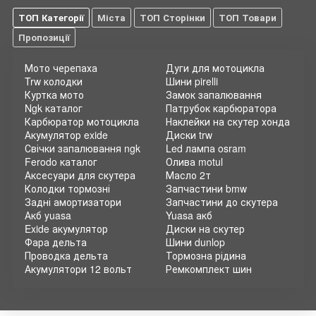
надійним і зручним у використанні. Без належного варіатора
скутер може втрачати потужність, бути менш економічним і
ТОП Категорії
Міста
ТОП Сторінки
ТОП Товари
навіть небезпечним у використанні.
Пропозиції
Мото черепаха
Дуги для мотоцикла
Trw колодки
Шини pirelli
Куртка мото
Замок запалювання
Ngk каталог
Патрубок карбюратора
Карбюратор мотоцикла
Наклейки на скутер хонда
Акумулятор exide
Диски trw
Свічки запалювання ngk
Led лампа osram
Ferodo каталог
Олива motul
Аксесуари для скутера
Масло 2т
Колодки тормозні
Запчастини bmw
Задні амортизатори
Запчастини до скутера
Акб yuasa
Yuasa акб
Exide акумулятор
Диски на скутер
Фара дельта
Шини dunlop
Проводка дельта
Тормозна рідина
Акумулятори 12 вольт
Ремкомплект шин