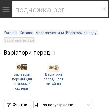
Головна
Каталог
Мотозапчастини
Варіатори та реду.
Варіатори передні
Варіатори передні
Варіатори
Варіатори
передні для
передні для
японських
китайців
скутерів
Фільтри