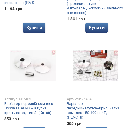
зчеплення) (RMS)
(+ролики латунь
9шт+палець+пружини заднього
1 194 грн
зчеплення)
1 341 грн
Купити
Купити
Артикул: 627429
Артикул: 714840
Варіатор передній комплект
Варіатор
Honda LEAD90 + втулка,
передній+втулка+крильчатка
крильчатка, тип 2, (Китай)
комплект 50-100сс 4Т,
(FENGRI)
353 грн
365 грн