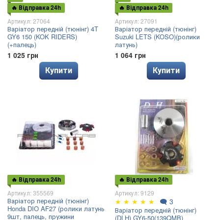
🔥 Відправка 24h
🔥 Відправка 24h
Артикул: 27064
Артикул: 27091
Варіатор передній (тюнінг) 4T
Варіатор передній (тюнінг)
GY6 150 (KOK RIDERS)
Suzuki LETS (KOSO)(ролики
(+палець)
латунь)
1 025 грн
1 064 грн
Купити
Купити
🔥 Відправка 24h
🔥 Відправка 24h
Артикул: 355569
Артикул: 9129
Варіатор передній (тюнінг)
★
★
★
★
★
🗨
3
Honda DIO AF27 (ролики латунь
Варіатор передній (тюнінг)
9шт, палець, пружини
(DLH) GY6-50(139QMB)