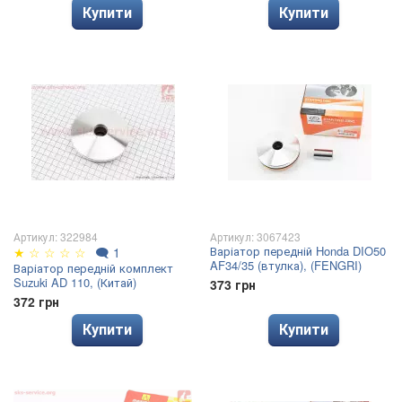
Купити
Купити
Артикул: 322984
Артикул: 3067423
Варіатор передній Honda DIO50
★
☆
☆
☆
☆
🗨
1
AF34/35 (втулка), (FENGRI)
Варіатор передній комплект
Suzuki AD 110, (Китай)
373 грн
372 грн
Купити
Купити