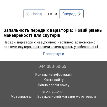
Назад
Вперед
1 з 10
Запальність передніх варіаторів: Новий рівень
маневреності для скутерів
Передні варіатори є невід'ємною частиною трансмісійної
системи скутера, відіграючи ключову роль у забезпеченні
плавності їзди та оптимізації продуктивності транспортного
Розгорнути
засобу. У статті розглянемо важливість передніх варіаторів,
їх вплив на безпеку та продуктивність скутерів, а також
значення правильного вибору цього компонента для
044 383-50-59
досягнення найкращих результатів.
Контактна інформація
Передні варіатори є критично важливими компонентами у
Карта сайту
скутерах, що відповідають за регулювання передачі
потужності від двигуна до коліс. Це дозволяє скутеру
Повна версія сайту
адаптуватися до різних умов їзди, забезпечуючи плавний
© 2007—2026
старт, ефективне прискорення та оптимальну швидкість.
Мотоквартал — Всеукраїнский магазин мототоварів
Вибір якісного переднього варіатора може значно
покращити продуктивність скутера, зробити його більш