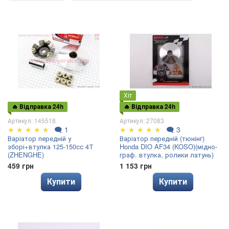
Хіт
🔥 Відправка 24h
🔥 Відправка 24h
Артикул: 145518
Артикул: 27083
★
★
★
★
★
🗨
1
★
★
★
★
★
🗨
3
Варіатор передній у
Варіатор передній (тюнінг)
зборі+втулка 125-150сс 4Т
Honda DIO AF34 (KOSO)(мідно-
(ZHENGHE)
граф. втулка, ролики латунь)
459 грн
1 153 грн
Купити
Купити