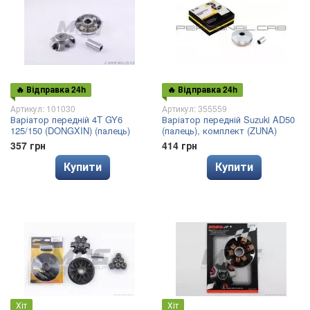
🔥 Відправка 24h
🔥 Відправка 24h
Артикул: 101030
Артикул: 355559
Варіатор передній 4T GY6
Варіатор передній Suzuki AD50
125/150 (DONGXIN) (палець)
(палець), комплект (ZUNA)
357 грн
414 грн
Купити
Купити
Хіт
Хіт