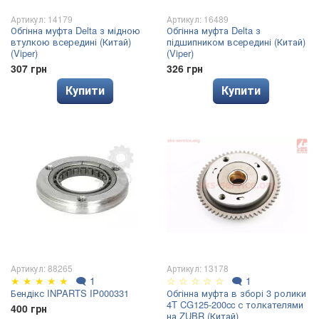
Артикул: 14179
Артикул: 16489
Обгінна муфта Delta з мідною
Обгінна муфта Delta з
втулкою всередині (Китай)
підшипником всередині (Китай)
(Viper)
(Viper)
307 грн
326 грн
Купити
Купити
Артикул: 88265
Артикул: 13178
★
★
★
★
★
🗨
1
☆
☆
☆
☆
☆
🗨
1
Бендікс INPARTS IP000331
Обгінна муфта в зборі 3 ролики
4T CG125-200cc с толкателями
400 грн
на ZUBR (Китай)