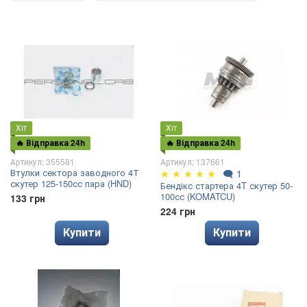
Хіт
Хіт
🔥 Відправка 24h
🔥 Відправка 24h
Артикул: 355581
Артикул: 137661
Втулки сектора заводного 4Т
★
★
★
★
★
🗨
1
скутер 125-150сс пара (HND)
Бендікс стартера 4T скутер 50-
100сс (KOMATCU)
133 грн
224 грн
Купити
Купити