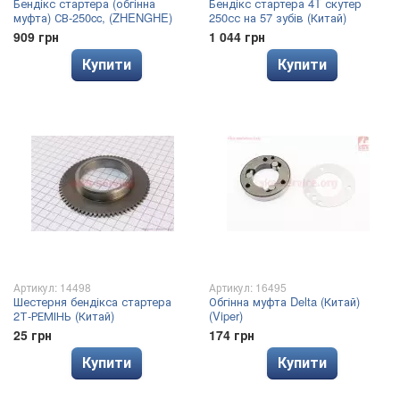
Бендікс стартера (обгінна
Бендікс стартера 4T скутер
муфта) СВ-250cc, (ZHENGHE)
250сс на 57 зубів (Китай)
909 грн
1 044 грн
Купити
Купити
Артикул: 14498
Артикул: 16495
Шестерня бендікса стартера
Обгінна муфта Delta (Китай)
2Т-РЕМІНЬ (Китай)
(Viper)
25 грн
174 грн
Купити
Купити