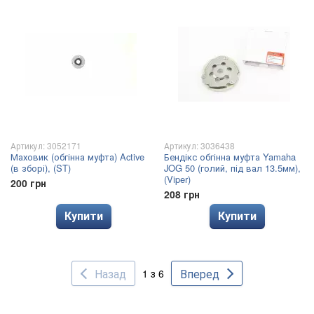
Артикул: 3052171
Артикул: 3036438
Маховик (обгінна муфта) Active
Бендікс обгінна муфта Yamaha
(в зборі), (ST)
JOG 50 (голий, під вал 13.5мм),
(Viper)
200 грн
208 грн
Купити
Купити
Назад
Вперед
1 з 6