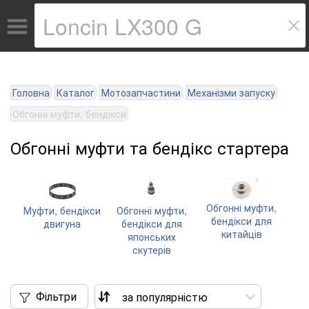
Головна
Каталог
Мотозапчастини
Механізми запуску
Обгонні муфти, бендікси
Обгонні муфти та бендікс стартера
Обгонні муфти,
Муфти, бендікси
Обгонні муфти,
бендікси для
двигуна
бендікси для
китайців
японських
скутерів
Фільтри