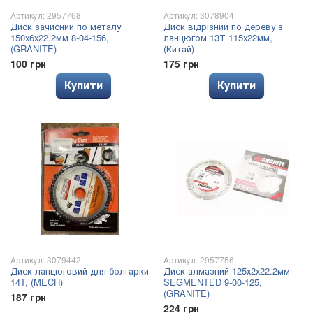
Артикул: 2957768
Артикул: 3078904
Диск зачисний по металу
Диск відрізний по дереву з
150x6x22.2мм 8-04-156,
ланцюгом 13Т 115x22мм,
(GRANITE)
(Китай)
100 грн
175 грн
Купити
Купити
Артикул: 3079442
Артикул: 2957756
Диск ланцюговий для болгарки
Диск алмазний 125х2х22.2мм
14T, (MECH)
SEGMENTED 9-00-125,
(GRANITE)
187 грн
224 грн