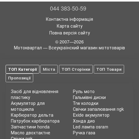
044 383-50-59
Контактна інформація
Карта сайту
Повна версія сайту
© 2007—2026
Мотоквартал — Всеукраїнский магазин мототоварів
ТОП Категорії
Міста
ТОП Сторінки
ТОП Товари
Пропозиції
Засіб для відновлення
Руль мото
пластику
Гальмівні диски
Акумулятор для
Trw колодки
мотоцикла
Свічки запалювання ngk
Карбюратор дельта
Exide акумулятор
Патрубок карбюратора
Хонда дио
Запчастини honda
Led лампа osram
Масло двохтактне
Ручка газа
Свічки ngk