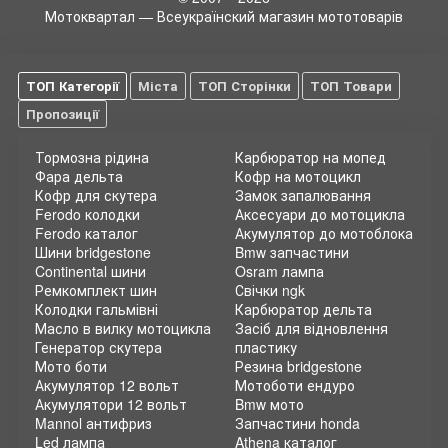
транспортного засобу електричною енергією забезпечує
Мотоквартал — Всеукраїнский магазин мототоварів
акумуляторна батарея.
Призначення генератора
ТОП Категорії
Міста
ТОП Сторінки
ТОП Товари
На жаль, жодна навіть найпотужніша на сьогоднішній день
акумуляторна батарея не зможе тривалий час
Пропозиції
забезпечувати електроенергією бортову мережу мотоцикла
або автомобіля. Вона сама по собі здатна лише утримувати
Тормозна рідина
Карбюратор на мопед
та накопичувати електричну енергію, але виробляти її не
Фара дельта
Кофр на мотоцикл
може. Якщо акумулятор вчасно не заряджати, то запаси
Кофр для скутера
Замок запалювання
електроенергії вичерпаються досить швидко. Чим більше
Ferodo колодки
Аксесуари до мотоцикла
навантаження на акумулятор, чим частіше запускатиметься
Ferodo каталог
Акумулятор до мотоблока
двигун, тим швидше відбудеться його розрядка. Щоб такого
Шини bridgestone
Bmw запчастини
не відбувалося і застосовують генератор, який і виступає як
Continental шини
Osram лампа
джерело електричного струму. Як тільки відбувається
Ремкомплект шин
Свічки ngk
запуск двигуна, відразу починає працювати генератор і
Колодки гальмівні
Карбюратор дельта
виробляти електричний струм, забезпечуючи їм всю
Масло в вилку мотоцикла
Засіб для відновлення
бортову мережу і в той же час заряджаючи акумулятор.
Генератор скутера
пластику
Якщо генератор з яких-небудь причин не буде заряджати
Мото боти
Резина bridgestone
акумулятор, останній протягом короткого часу розрядиться
Акумулятор 12 вольт
Мотоботи ендуро
і не зможе нормально функціонувати.
Акумулятори 12 вольт
Bmw мото
Mannol антифриз
Запчастини honda
Типи генераторів
Led лампа
Athena каталог