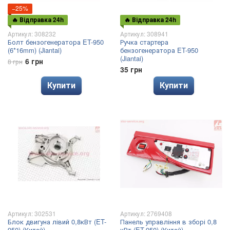
−25%
🔥 Відправка 24h
🔥 Відправка 24h
Артикул: 308232
Артикул: 308941
Болт бензогенератора ET-950
Ручка стартера
(6*16mm) (Jiantai)
бензогенератора ET-950
(Jiantai)
6 грн
8 грн
35 грн
Купити
Купити
Артикул: 302531
Артикул: 2769408
Блок двигуна лівий 0,8кВт (ET-
Панель управління в зборі 0,8
950) (Китай)
кВт (ET-950) (Китай)