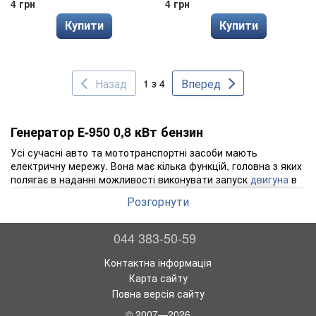
4 грн
4 грн
Купити
Купити
Назад
Вперед
1 з 4
Генератор Е-950 0,8 кВт бензин
Усі сучасні авто та мототранспортні засоби мають
електричну мережу. Вона має кілька функцій, головна з яких
полягає в наданні можливості виконувати запуск
двигуна
в
автоматичному режимі. Стартер, акумулятор та
генератор
-
Розгорнути
ось те обладнання, яке забезпечує комфортний запуск
двигуна та подальше нормальне функціонування
електричної мережі транспортного засобу. У свою чергу
044 383-50-59
електрика забезпечує стабільне та безперебійне утворення
електричної іскри для займання бензину, а також нормальне
Контактна інформація
функціонування звукової та світлової сигналізації,
Карта сайту
включаючи різні види освітлення. З зазначеного вище
Повна версія сайту
обладнання джерелами живлення є акумулятор та
генератор. Доки двигун не працює, бортову мережу
© 2007—2026