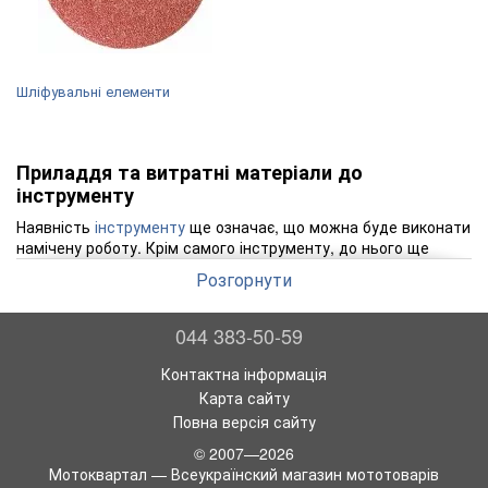
Шліфувальні елементи
Приладдя та витратні матеріали до
інструменту
Наявність
інструменту
ще означає, що можна буде виконати
намічену роботу. Крім самого інструменту, до нього ще
необхідно мати певне приладдя, а також
витратні
Розгорнути
матеріали
. Як приладдя найчастіше застосовуються
акумуляторні батареї та зарядні пристрої для інструменту
,
біти та головки, диски ріжучі, мітчики та плашки, патрони
044 383-50-59
для дриля, пиляльні полотна, пристосування для
заточування,
свердла
та шліфувальні елементи. Колообіг,
Контактна інформація
ручний або електричний дриль самі по собі не зможуть
Карта сайту
просвердлити отвір у заданому місці. Для успішної роботи
Повна версія сайту
цих інструментів потрібна така приналежність, як свердло.
© 2007—2026
Якщо ж потрібно в цьому отворі, наприклад, нарізати
Мотоквартал — Всеукраїнский магазин мототоварів
різьблення, то ще знадобляться мітчик і комір. Так що без