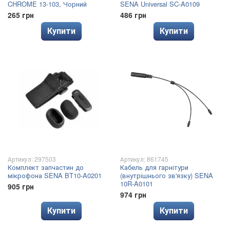
CHROME 13-103, Чорний
SENA Universal SC-A0109
265 грн
486 грн
Купити
Купити
Артикул: 297503
Артикул: 861745
Комплект запчастин до
Кабель для гарнітури
мікрофона SENA BT10-A0201
(внутрішнього зв'язку) SENA
10R-A0101
905 грн
974 грн
Купити
Купити