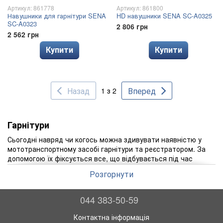
Артикул: 861778
Артикул: 861800
Навушники для гарнітури SENA
HD навушники SENA SC-A0325
SC-A0323
2 806 грн
2 562 грн
Купити
Купити
Назад
Вперед
1 з 2
Гарнітури
Сьогодні навряд чи когось можна здивувати наявністю у
мототранспортному засобі гарнітури та реєстратором. За
допомогою їх фіксується все, що відбувається під час
поїздки, є можливість вести телефонні переговори або
Розгорнути
використовувати гучний зв'язок. Вибір гарнітур, як і
відеореєстраторів, величезний. Є можливість підібрати для
себе ці пристрої з огляду на власні переваги, бюджет та інші
044 383-50-59
фактори. Складно, а то й неможливо відповісти на
телефонний дзвінок, коли керуєш мотоциклом, якщо
Контактна інформація