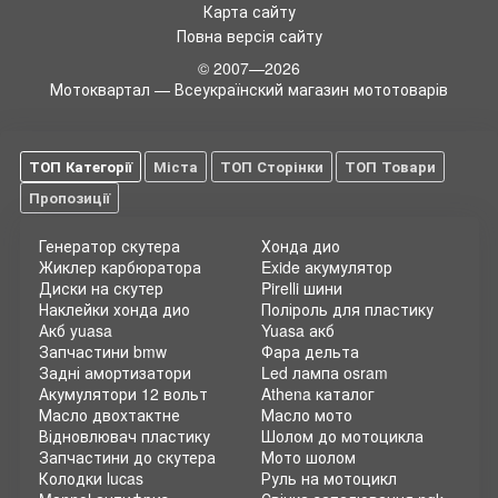
мотоциклетний шолом попередньо не обладнаний
Карта сайту
відповідною гарнітурою. Замість звичних дротових
Повна версія сайту
пристроїв «Вільні руки (hands-free)» все більшої
популярності набувають пристрої блютуз.
© 2007—2026
Мотоквартал — Всеукраїнский магазин мототоварів
Варіанти встановлення гарнітури
За допомогою такого пристрою можна не лише слухати
музичні композиції, використовувати звукові підказки
ТОП Категорії
Міста
ТОП Сторінки
ТОП Товари
навігатора
, відповідати на телефонні дзвінки або
здійснювати дзвінки самому, а й у режимі конференції
Пропозиції
спілкуватися з іншими учасниками подорожі чи пасажиром.
Щоправда, поки ці функції доступні лише на незначній
Генератор скутера
Хонда дио
відстані, але технічний прогрес не стоїть на місці. Існує три
Жиклер карбюратора
Exide акумулятор
способи стати власником
мотошолома
, обладнаного
Диски на скутер
Pirelli шини
гарнітурою. У першому варіанті всі комплектуючі купуються
Наклейки хонда дио
Поліроль для пластику
та встановлюються самостійно. У другому варіанті
Акб yuasa
Yuasa акб
мотошолом купується з гарнітурою, яка заздалегідь
Запчастини bmw
Фара дельта
вбудована виробником. При виборі третього варіанта
Задні амортизатори
Led лампа osram
самостійно доведеться встановлювати лише комунікатор, а
Акумулятори 12 вольт
Athena каталог
мікрофон, антена та навушники вже будуть перебувати на
Масло двохтактне
Масло мото
своїх місцях.
Відновлювач пластику
Шолом до мотоцикла
Запчастини до скутера
Мото шолом
Переваги та недоліки блютуз гарнітури
Колодки lucas
Руль на мотоцикл
До переваг мотошоломів з вбудованою блютуз гарнітурою