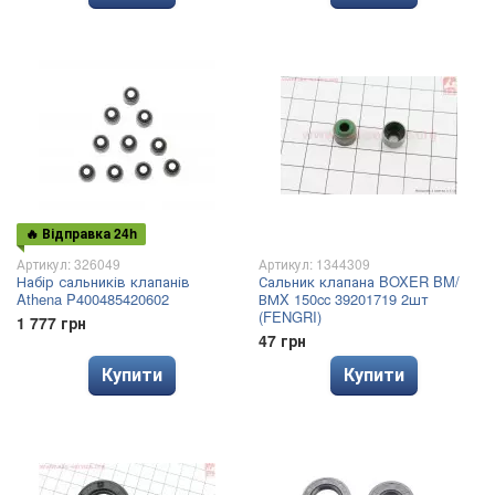
🔥 Відправка 24h
Артикул: 326049
Артикул: 1344309
Набір сальників клапанів
Сальник клапана BOXER BM/
Athena P400485420602
ВМX 150cc 39201719 2шт
(FENGRI)
1 777 грн
47 грн
Купити
Купити