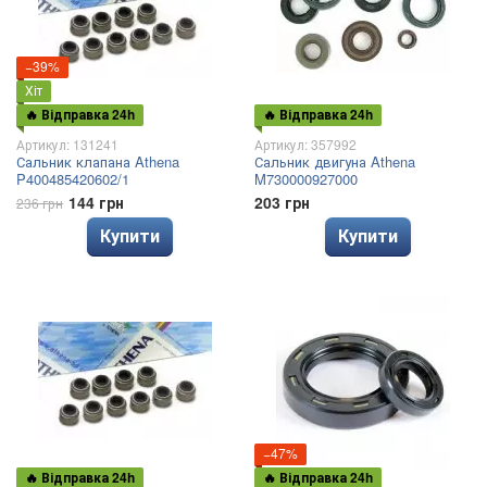
−39%
Хіт
🔥 Відправка 24h
🔥 Відправка 24h
Артикул: 131241
Артикул: 357992
Сальник клапана Athena
Сальник двигуна Athena
P400485420602/1
M730000927000
144 грн
203 грн
236 грн
Купити
Купити
−47%
🔥 Відправка 24h
🔥 Відправка 24h