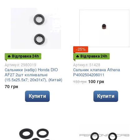
−25%
🔥 Відправка 24h
🔥 Відправка 24h
Артикул: 2980019
Артикул: 51428
Сальники (набір) Honda DIO
Сальник клапана Athena
AF27 2шт колінвальні
P4002504206011
(15.5х25.5х7; 20х31х7), (Китай)
100 грн
133 грн
70 грн
Купити
Купити