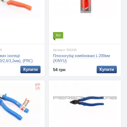
Хіт
85
Артикул: 355339
імач ізоляції
Плоскогубці комбіновані L-200мм
,0/2,6/3,2мм), (PRC)
(XINYU)
Купити
Купити
54 грн