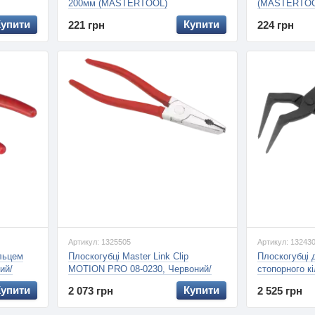
200мм (MASTERTOOL)
(MASTERTOO
Купити
Купити
221 грн
224 грн
Артикул: 1325505
Артикул: 13243
ільцем
Плоскогубці Master Link Clip
Плоскогубці 
ий/
MOTION PRO 08-0230, Червоний/
стопорного 
Срібний
0279, Чорний
Купити
Купити
2 073 грн
2 525 грн