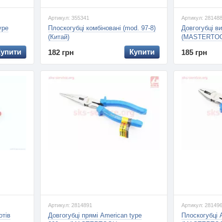
Артикул: 355341
Артикул: 28148
ype
Плоскогубці комбіновані (mod. 97-8)
Довгогубці в
(Китай)
(MASTERTOO
Купити
Купити
182 грн
185 грн
Артикул: 2814891
Артикул: 28149
отів
Довгогубці прямі American type
Плоскогубці 