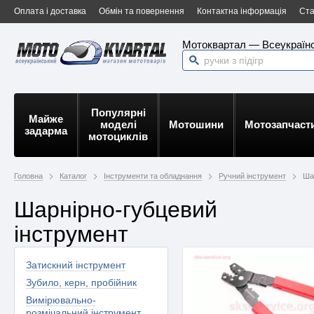
Оплата і доставка
Обмін та повернення
Контактна інформація
Ста
Мотоквартал — Всеукраїнс
Популярні
Майже
моделі
Мотошини
Мотозапчаст
задарма
мотоциклів
Головна
Каталог
Інструменти та обладнання
Ручний інструмент
Ша
Шарнірно-губцевий
інструмент
Затискний інструмент
Зубило, керн, пробійник
Вимірювально-
розмічальний інструмент