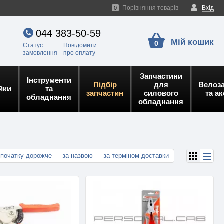
Порівняння товарів
Вхід
0
044 383-50-59
Мій кошик
0
Статус
Повідомити
замовлення
про оплату
Запчастини
Інструменти
Підбір
для
Велоз
йки
та
запчастин
силового
та а
обладнання
обладнання
спочатку дорожче
за назвою
за терміном доставки