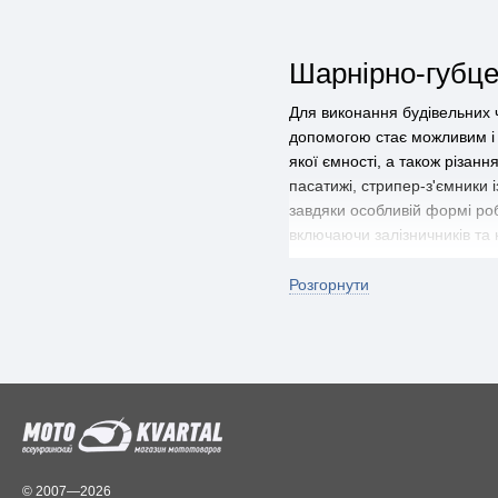
Шарнірно-губце
Для виконання будівельних ч
допомогою стає можливим і з
якої ємності, а також різання
пасатижі, стрипер-з'ємники 
завдяки особливій формі роб
включаючи залізничників та к
Застосування к
Розгорнути
З давніх-давен людство знай
мали можливість стулятися, 
обробляються, або деталі з 
відповідними ручками захопл
столярними або теслярськими
ще можуть називати трубними
переставним шарнірним меха
© 2007—2026