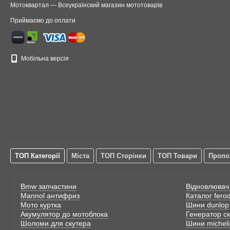
Плоскогубці, як підвид 
Мотоквартал — Всеукраїнский магазин мототоварів
У електриків свої потреби, в
Приймаємо до оплати
кабелю, замінити запобіжник
шарнірно-губцевого типу, мо
правило, плоскогубці мають 
Мобільна версія
навіть виконувати такі дії,
вдаватися до допомоги други
ще можуть називати качконо
Де купити
Щоб не пошкодити поверхню о
роботи в місцях, до яких важ
мати загнуті кінці, що дозв
ТОП Категорії
Міста
ТОП Сторінки
ТОП Товари
Пропо
інструменту стане для вас 
купити шарнірно-губце
Bmw запчастини
Відновлювач
дізнатися ціни на шарнір
Mannol антифриз
Каталог fero
замовити шарнірно-губцеви
Мото куртка
Шини dunlop
Акумулятор до мотоблока
Генератор с
скористатися каталогом 
Шоломи для скутера
Шини micheli