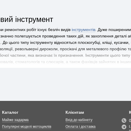
вий інструмент
и ремонтних робіт існує безліч видів
інструментів
. Дуже поширеними
начно полегшується проведення таких дій, як захоплення деталі або 
. До цього типу інструменту відносяться плоскогубці, кліщі, кусачки, 
ізоляції, револьверні дироколи, просікачі для металевого профілю т
очої частини, яка визначає їх призначення. Інструменти цього типу
овалів, стоматологів та слюсарів, а також фахівців зайнятих в інши
ліщів
оме з таким видом шарнірно-губцевого інструменту, як кліщі. Як пр
загострювалися або мали плоскі поверхні. Подовжені ручки кліщів 
місць з підвищеною температурою без отримання опіків або інших тр
ювали рейки чи шпали та доставляли їх таким чином у потрібне міс
 кліщами, які стають незамінним інструментом при витягуванні цвяхі
Каталог
Клієнтам
 кліщами, оскільки вони завдяки зубчастій виїмці на губках дозвол
Майже задарма
Вхід до кабінету
нізмом, з метою полегшити процес захоплення та утримання труб 
Популярні моделі мотоциклів
Оплата і доставка
t