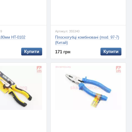
49
Артикул: 355340
180мм HT-0102
Плоскогубці комбіновані (mod. 97-7)
(Китай)
Купити
Купити
171 грн