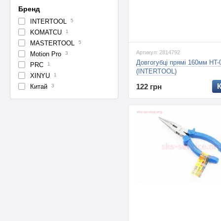
Бренд
INTERTOOL
5
KOMATCU
1
MASTERTOOL
5
Артикул: 2814792
Motion Pro
3
Довгогубці прямі 160мм HT-
PRC
1
(INTERTOOL)
XINYU
1
122 грн
Китай
3