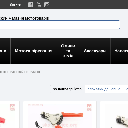
тті
Відгуки
кий магазин мототоварів
Оливи
ини
Мотоекіпірування
та
Аксесуари
Накле
хімія
рнірно-губцевий інструмент
за популярністю
спочатку дешевше