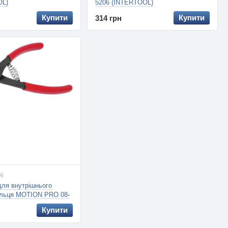
L)
5206 (INTERTOOL)
Купити
Купити
314 грн
06
для внутрішнього
кільця MOTION PRO 08-
/Червоний
Купити