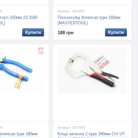
86
Артикул: 2814967
игнуті 160мм 23-3160
Плоскогубці American type 160мм
L)
(MASTERTOOL)
Купити
Купити
188 грн
68
Артикул: 2977970
American type 180мм
Кліщі затискні C-type 280мм CrV UT-