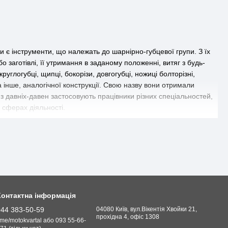
 є інструменти, що належать до шарнірно-губцевої групи. З їх
заготівлі, її утримання в заданому положенні, витяг з будь-
круглогубці, щипці, бокорізи, довгогубці, ножиці болторізні,
а інше, аналогічної конструкції. Свою назву вони отримали
 з давніх-давен застосовують працівники різних спеціальностей,
х сферах діяльності.
авило, вони виготовлялися з довгими ручками, а ось губки, що
дозволяли майстрам ковальських справ діставати заготовки, що
авм. А ось будівельники залізничних колій кліщами з
це. Більшість нашого населення найчастіше зустрічається зі
в з деревини. Свій вид кліщів має сантехнічні працівники. Їх
Контактна інформація
яють здійснити захоплення труби. Крім того, їх забезпечують
044 383-50-59
04080 Київ, вул.Вікентія Хвойки 21,
різного діаметра.
прохідна 4, офіс 1308
.me/motokvartal або 093 55-66-