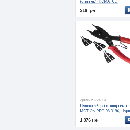
(стрипер) (KOMATCU)
216 грн
Артикул: 1325503
Плоскогубці зі стопорним к
MOTION PRO 08-0186, Чорн
Червоний
1 876 грн