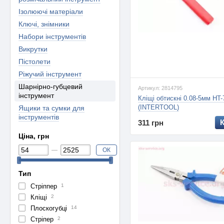
Ізолюючі матеріали
Ключі, знімники
Набори інструментів
Викрутки
Пістолети
Ріжучий інструмент
Шарнірно-губцевий
Артикул: 2814795
інструмент
Кліщі обтискні 0.08-5мм HT-
(INTERTOOL)
Ящики та сумки для
інструментів
311 грн
Ціна, грн
ОК
Тип
Стріппер
1
Кліщі
2
Плоскогубці
14
Стріпер
2