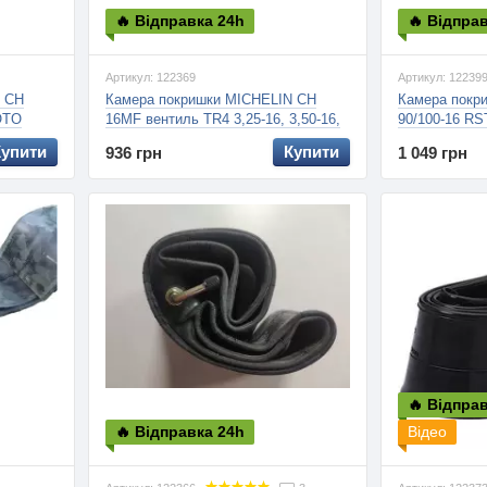
🔥 Відправка 24h
🔥 Відпра
Артикул: 122369
Артикул: 12239
N CH
Камера покришки MICHELIN CH
Камера покр
OTO
16MF вентиль TR4 3,25-16, 3,50-16,
90/100-16 R
90/90-16, 100/80-16, 100/90-16, 1.8мм
потовщена, 
Купити
Купити
936 грн
1 049 грн
🔥 Відпра
🔥 Відправка 24h
Відео