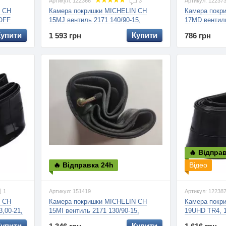
Артикул: 122366
3
Артикул: 12237
N CH
Камера покришки MICHELIN CH
Камера покр
 OFF
15MJ вентиль 2171 140/90-15,
17MD вентиль
150/90-15, 170/80-15, вентиль під
Купити
Купити
1 593 грн
786 грн
кутом 90 градусів, 1.8мм
🔥 Відпра
🔥 Відправка 24h
Відео
1
Артикул: 151419
Артикул: 12238
Камера покришки MICHELIN CH
Камера покр
N CH
15MI вентиль 2171 130/90-15,
19UHD TR4, 1
3,00-21,
вентиль під кутом 90 градусів,
120/80-19, 1
1, 1.8мм
Купити
Купити