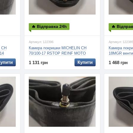
🔥 Відправка 24h
🔥 Відпра
Артикул: 122396
Артикул: 12238
N CH
Камера покришки MICHELIN CH
Камера покр
14
70/100-17 RSTOP REINF MOTO
18MGR вентил
CROSS, 2.5мм
130/90-18, 14
Купити
Купити
1 131 грн
1 468 грн