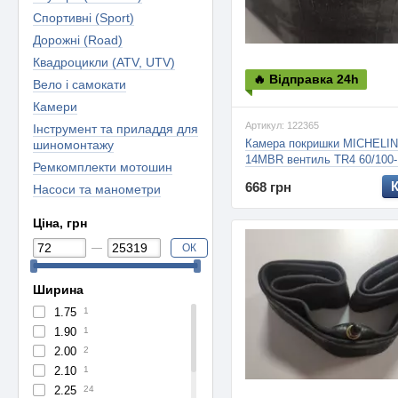
Спортивні (Sport)
Дорожні (Road)
Квадроцикли (ATV, UTV)
🔥 Відправка 24h
Вело і самокати
Камери
Артикул: 122365
Інструмент та приладдя для
Камера покришки MICHELI
шиномонтажу
14MBR вентиль TR4 60/100-
Ремкомплекти мотошин
MOTO CROSS, 1.8мм
668 грн
Насоси та манометри
Ціна, грн
ОК
Ширина
1.75
1
1.90
1
2.00
2
2.10
1
2.25
24