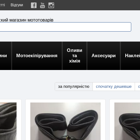
тті
Відгуки
кий магазин мототоварів
Оливи
ини
Мотоекіпірування
та
Аксесуари
Накле
хімія
за популярністю
спочатку дешевше