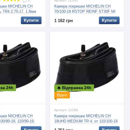
3
1
Артикул: 122397
Камера покришки MICHELIN CH
ишки MICHELIN CH
70/100-19 RSTOP REINF ST30F MI
 TR4 2,75-17, 1.8мм
OFF ROAD, потовщена, 2.5мм
Купити
Купити
1 162 грн
вка 24h
🔥 Відправка 24h
Відео
7
Артикул: 122381
ишки MICHELIN CH
Камера покришки MICHELIN CH
00/90-19, 110/90-19,
18UHD MEDIUM TR 4, от 110/100-18
30/70-19, OFF ROAD,
до 130/80-18, 4мм
Купити
Купити