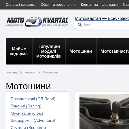
Оплата і доставка
Обмін та повернення
Контактна інформація
Ста
Мотоквартал — Всеукраїнс
Популярні
Майже
моделі
Мотошини
Мотозапчаст
задарма
мотоциклів
Головна
Каталог
Мотошини
Мотошини
Позашляхові (Off-Road)
Гоночні (Racing)
Муси та римлоки
Вседорожні (Adventure)
Скутери (Scooters)