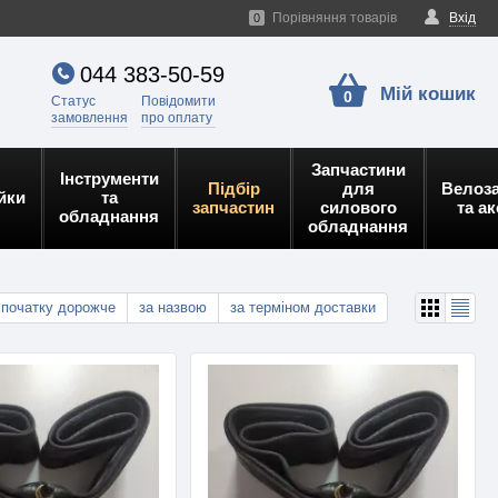
Порівняння товарів
Вхід
0
044 383-50-59
Мій кошик
0
Статус
Повідомити
замовлення
про оплату
Запчастини
Інструменти
Підбір
для
Велоз
йки
та
запчастин
силового
та а
обладнання
обладнання
спочатку дорожче
за назвою
за терміном доставки