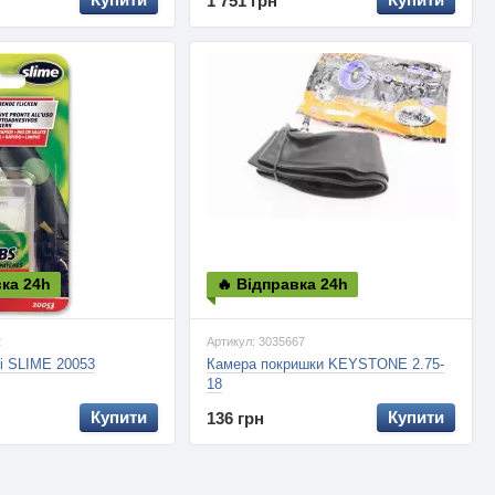
1 751 грн
вка 24h
🔥 Відправка 24h
2
Артикул: 3035667
і SLIME 20053
Камера покришки KEYSTONE 2.75-
18
Купити
Купити
136 грн