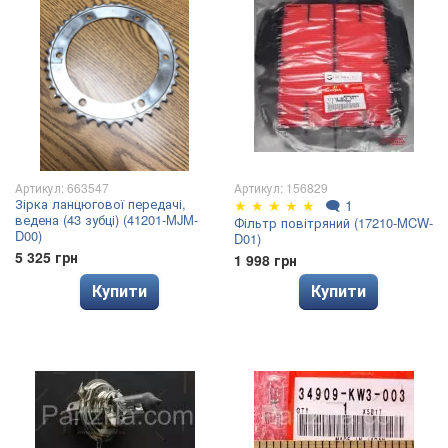
Артикул: 663547
Артикул: 156829
Зірка ланцюгової передачі,
★
★
★
★
★
🗨
1
ведена (43 зубці) (41201-MJM-
Фільтр повітряний (17210-MCW-
D00)
D01)
5 325 грн
1 998 грн
Купити
Купити