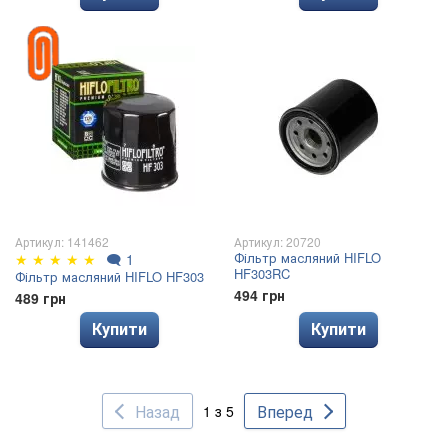
Артикул: 141462
Артикул: 20720
Фільтр масляний HIFLO
★
★
★
★
★
🗨
1
HF303RC
Фільтр масляний HIFLO HF303
494 грн
489 грн
Купити
Купити
Назад
Вперед
1 з 5