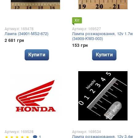
Хіт
Артикул: 169478
Артикул: 169527
Лампа (34901-MS2-672)
Лампа розжарювання, 12v 1.7w
(34909-KW3-003)
2 681 грн
153 грн
Купити
Купити
Артикул: 169528
Артикул: 169534
Лампа розжарювання, 12v 3.4w
★
★
★
★
★
🗨
1