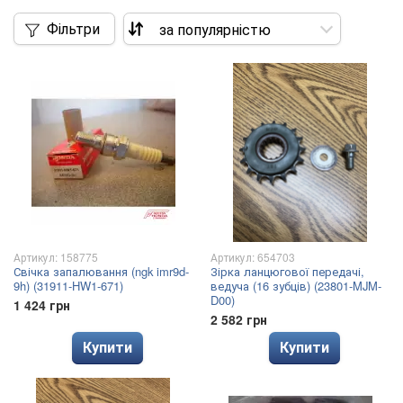
Фільтри
Артикул: 158775
Артикул: 654703
Свічка запалювання (ngk imr9d-
Зірка ланцюгової передачі,
9h) (31911-HW1-671)
ведуча (16 зубців) (23801-MJM-
D00)
1 424 грн
2 582 грн
Купити
Купити