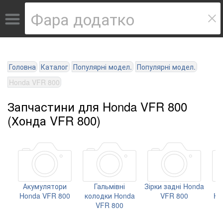
Головна
Каталог
Популярні модел.
Популярні модел.
Honda VFR 800
Запчастини для Honda VFR 800
(Хонда VFR 800)
Акумулятори
Гальмівні
Зірки задні Honda
З
Honda VFR 800
колодки Honda
VFR 800
Ho
VFR 800