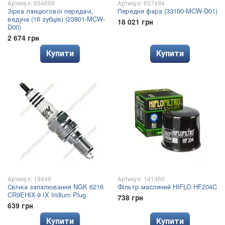
Артикул: 654699
Артикул: 657494
Зірка ланцюгової передачі,
Передня фара (33100-MCW-D01)
ведуча (16 зубців) (23801-MCW-
18 021 грн
D00)
2 674 грн
Купити
Купити
Артикул: 19449
Артикул: 141460
Свічка запалювання NGK 6216
Фільтр масляний HIFLO HF204C
CR9EHIX-9 IX Iridium Plug
738 грн
639 грн
Купити
Купити