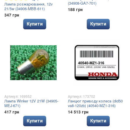
(34908-GA7-701)
Лампа розжарювання, 12v
21/5w (34906-MBB-611)
188 грн
347 грн
Купити
Купити
Артикул: 169552
Артикул: 173702
Лампа Winker 12V 21W (34905-
Ланцюг приводу колеса (did50
MEJ-671)
va8-120zb) (40540-MZ1-316)
417 грн
14 513 грн
Купити
Купити