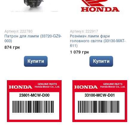
Артикул: 222780
Артикул: 222917
Патрон для лампи (33720-GZ9-
Рознімач лампи фари
003)
головного світла (33130-MAT-
611)
874 грн
1 079 грн
Купити
Купити
GENUINE PARTS
GENUINE PARTS
Honda Motor Co., Ltd.
Honda Motor Co., Ltd.
23801-MCW-D00
33100-MCW-D01