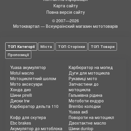
Карта сайту
Повна версія сайту
© 2007—2026
Мотоквартал — Всеукраїнский магазин мототоварів
ТОП Категорії
Міста
ТОП Сторінки
ТОП Товари
Пропозиції
Yuasa акумулятор
Карбюратор на мопед
Motul масло
Дуги для мотоцикла
Мотоциклетний шолом
Рукавиці мото
Мото аксесуари
Запчастини до
Хонда дио
мотоцикла
Шини pirelli
Гальмівна рідина
Диски trw
Мотоботи ендуро
Карбюратор дельта 110
Brembo колодки
Yuasa акб
Кофр для скутера
Повороти на мотоцикл
Ebc brakes
Двохтактне масло
Акумулятор до мотоблока
Шини dunlop