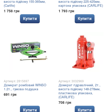
висота підйому 155-365мм,
висота підйому 225-425мм,
(Carlife)
картона упаковка (CARLIFE)
1 758 грн
1 793 грн
Купити
Купити
Артикул: 2815697
Артикул: 3032969
Домкрат ромбовий WINSO
Домкрат гідравлічний, 2т.,
1.2т., гумова подушка
висота підйому 148-278мм,
пластикова упаковка,
691 грн
(CARLIFE)
708 грн
Купити
Купити