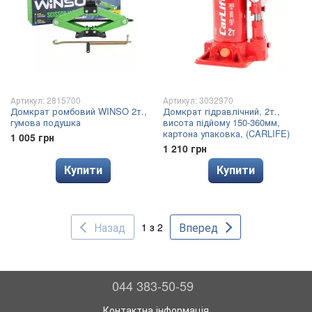
Артикул: 2815700
Артикул: 3032970
Домкрат ромбовий WINSO 2т.,
Домкрат гідравлічний, 2т.,
гумова подушка
висота підйому 150-360мм,
картона упаковка, (CARLIFE)
1 005 грн
1 210 грн
Купити
Купити
Назад
Вперед
1 з 2
044 383-50-59
Контактна інформація