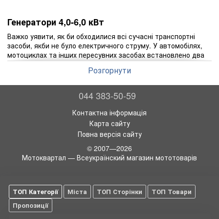
Генератори 4,0-6,0 кВт
Важко уявити, як би обходилися всі сучасні транспортні
засоби, якби не було електричного струму. У автомобілях,
мотоциклах та інших пересувних засобах встановлено два
джерела електричного струму. Одним із них є
акумулятор
, а
Розгорнути
другим вважається
генератор
. Поки
двигун
транспортного
засобу не заведений, його бортова мережа забезпечується
електричним струмом завдяки акумуляторній батареї. При
044 383-50-59
запуску двигуна в роботу включається акумулятор, який
надалі задовольняє всі потреби в електроенергії всіх
Контактна інформація
споживачів. Завдяки присутності електричної енергії стає
Карта сайту
можливим автоматичний запуск двигуна, безперебійне та
Повна версія сайту
стабільне утворення електричної іскри з подальшим
займанням паливної суміші, а також нормальне
© 2007—2026
функціонування всіх звукових та світлових приладів. Слід
Мотоквартал — Всеукраїнский магазин мототоварів
врахувати, що при запуску двигуна велика кількість
електроенергії перебирає стартер.
Призначення генератора
ТОП Категорії
Міста
ТОП Сторінки
ТОП Товари
Вчені, конструктори та інженери давно намагаються
Пропозиції
зробити переносне джерело електроенергії типу