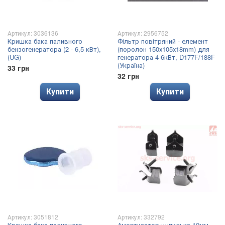
Артикул: 3036136
Артикул: 2956752
Кришка бака паливного
Фільтр повітряний - елемент
бензогенератора (2 - 6,5 кВт),
(поролон 150х105х18mm) для
(UG)
генератора 4-6кВт, D177F/188F
(Україна)
33 грн
32 грн
Купити
Купити
Артикул: 3051812
Артикул: 332792
Крашка бака паливного
Амортизатор+шпилька 10мм