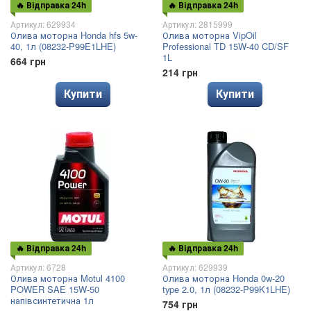
🔥 Відправка 24h
🔥 Відправка 24h
Артикул: 629934
Артикул: 2815999
Олива моторна Honda hfs 5w-
Олива моторна VipOil
40, 1л (08232-P99E1LHE)
Professional TD 15W-40 CD/SF
1L
664 грн
214 грн
Купити
Купити
🔥 Відправка 24h
🔥 Відправка 24h
Артикул: 6728
Артикул: 629939
Олива моторна Motul 4100
Олива моторна Honda 0w-20
POWER SAE 15W-50
type 2.0, 1л (08232-P99K1LHE)
напівсинтетична 1л
754 грн