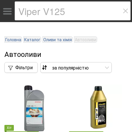
Головна
Каталог
Оливи та хімія
Автооливи
Автооливи
Фільтри
Хіт