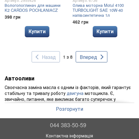
Артикул: 2955426
Артикул: 6736
Вологопоглинач для машини
Олива моторна Motul 4100
K2 CARDOS POCHLANIACZ
TURBOLIGHT SAE 10W-40
напівсинтетична 1л
398 грн
462 грн
Купити
Купити
Назад
Вперед
1 з 8
Автооливи
Своєчасна заміна масла є одним із факторів, який гарантує
стабільну та тривалу роботу
двигуна
мотоцикла. Є,
звичайно, питання, яке викликає багато суперечок у
постійних користувачів мототранспортної техніки. Це
Розгорнути
питання полягає в тому, коли краще здійснити заміну оливи
у двигуні, восени чи навесні? Насправді нараховують три
варіанти заміни оливи. Перший варіант передбачає заміну
044 383-50-59
оливи восени або після закінчення сезону експлуатації
мотоцикла. У цьому випадку заводити двигун весною буде
Контактна інформація