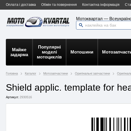
Оплата і доставка
Обмін та повернення
Контактна інформація
Ста
Мотоквартал — Всеукраїнс
Популярні
Майже
моделі
Мотошини
Мотозапчаст
задарма
мотоциклів
Головна
Каталог
Мотозапчастини
Оригінальні запчастини
Оригінали
Shield applic. template for h
Артикул:
2930516