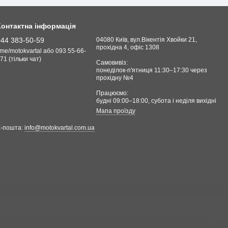
Контактна інформація
044 383-50-59
04080 Київ, вул.Вікентія Хвойки 21,
прохідна 4, офіс 1308
.me/motokvartal або 093 55-66-
71 (тільки чат)
Самовивіз:
понеділок-п'ятниця 11:30–17:30 через
прохідну №4
Працюємо:
будні 09:00–18:00, cубота і неділя вихідні
Мапа проїзду
Е-пошта:
info@motokvartal.com.ua