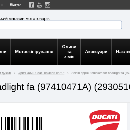
тті
Відгуки
кий магазин мототоварів
Оливи
ини
Мотоекіпірування
та
Аксесуари
Накле
хімія
 Дукаті
Оригінали Ducati, номери на "9"
Shield applic. template for headlight fa (
eadlight fa (97410471A) (293051