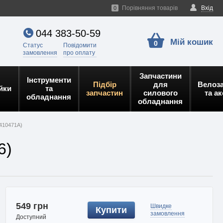
Порівняння товарів
Вхід
0
044 383-50-59
Мій кошик
0
Статус
Повідомити
замовлення
про оплату
Запчастини
Інструменти
Підбір
для
Велоз
йки
та
запчастин
силового
та а
обладнання
обладнання
97410471A)
6)
549 грн
Швидке
Купити
замовлення
Доступний