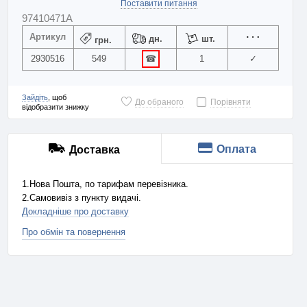
Поставити питання
97410471A
Артикул
дн.
шт.
грн.
2930516
549
☎
1
✓
Зайдіть
, щоб
До обраного
Порівняти
відобразити знижку
Оплата
Доставка
1.Нова Пошта, по тарифам перевізника.
2.Самовивіз з пункту видачі.
Докладніше про доставку
Про обмін та повернення