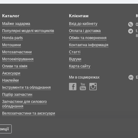
Каталог
Клієнтам
Майже задарма
Вхід до кабінету
Популярні моделі мотоциклів
Оплата і доставка
t
8
Honda parts
Обмін та повернення
Мотошини
Контактна інформація
Мотозапчастини
Статті
Мотоекіпірування
Відгуки
Оливи та хімія
Карта сайту
Аксесуари
Ми в соцмережах
Наклейки
Інструменти та обладнання
Підбір запчастин
Запчастини для силового
обладнання
Велозапчастини та аксесуари
зиції