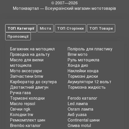
© 2007—2026
Мотоквартал — Всеукраїнский магазин мототоварів
ТОП Категорії
Міста
ТОП Сторінки
ТОП Товари
Пропозиції
Багажник на мотоцикл
Поліроль для пластику
Проводка на дельту
Bmw мото
Масло для вилки
Руль мотоцикла
мотоцикла
Хонда дио
Мото аксесуари
Наклейки хонда
Запчастини bmw
Тормозні диски
Карбюратор до скутера
Акумулятори 12 вольт
Двотактний двигун
Тормозна жидкість
Ручка газа
Тормозні колодки
Ferodo каталог
Масло repsol
Led лампа
Свічки ngk
Osram лампа
Колодки trw
Акб yuasa
Ремкомплект шин
Continental шини
Brembo каталог
Олива motul