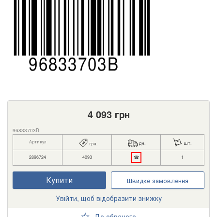
4 093
грн
96833703B
Артикул
дн.
шт.
грн.
2896724
4093
☎
1
Купити
Швидке замовлення
Увійти, щоб відобразити знижку
До обраного