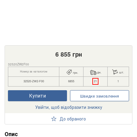
6 855
грн
32520ZW2F00
Номер за каталогом
дн.
шт.
грн.
32520-ZW2-F00
6855
21
1
Купити
Швидке замовлення
Увійти, щоб відобразити знижку
До обраного
Опис