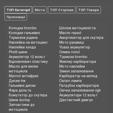
ТОП Категорії
Міста
ТОП Сторінки
ТОП Товари
Пропозиції
Колодки brembo
Шолом мотоцикліста
Колодки гальмівні
Масло repsol
Тормозна рідина
Амортизатор для скутера
Наклейка на мотоцикл
Мото рукавиці
Наклейки хонда
Yuasa акумулятор
Pirelli шини
Олива motul
Акумулятор 12 вольт
Тормоза brembo
Відновлювач пластику
Жиклер карбюратора
Масло для вилки
Мото наклейки
мотоцикла
Замок запалювання
Mannol антифриз
Карбюратор на мопед
Диски trw
Osram лампа
Гальмівні диски
Патрубок карбюратора
Фара дельта
Свічка запалювання ngk
Комутатор до скутера
Акумулятори 12 вольт
Шини dunlop
Двотактний двигун
Запчастини до
мотоцикла