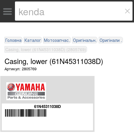
Головна
Каталог
Мотозапчас.
Оригінальн.
Оригінали .
Casing, lower (61N45311038D) (2805769)
Casing, lower (61N45311038D)
Артикул: 2805769
61N45311038D