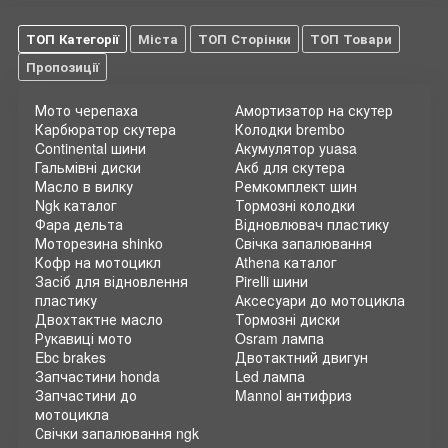
ТОП Категорії
Міста
ТОП Сторінки
ТОП Товари
Пропозиції
Мото черепаха
Амортизатор на скутер
Карбюратор скутера
Колодки brembo
Continental шини
Акумулятор yuasa
Гальмівні диски
Акб для скутера
Масло в вилку
Ремкомплект шин
Ngk каталог
Тормозні колодки
Фара дельта
Відновлювач пластику
Моторезина shinko
Свічка запалювання
Кофр на мотоцикл
Athena каталог
Засіб для відновлення
Pirelli шини
пластику
Аксесуари до мотоцикла
Двохтактне масло
Тормозні диски
Рукавиці мото
Osram лампа
Ebc brakes
Двотактний двигун
Запчастини honda
Led лампа
Запчастини до
Mannol антифриз
мотоцикла
Свічки запалювання ngk