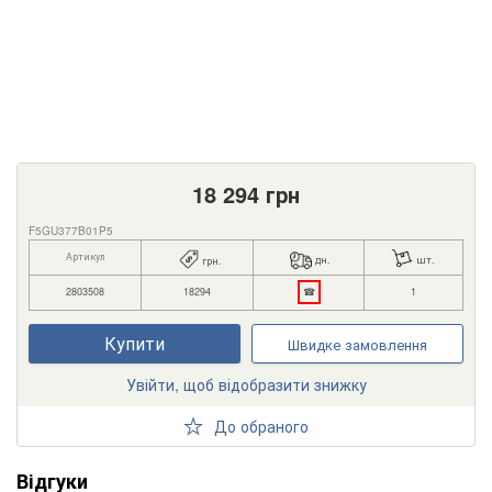
18 294
грн
F5GU377B01P5
Артикул
дн.
шт.
грн.
2803508
18294
☎
1
Купити
Швидке замовлення
Увійти, щоб відобразити знижку
До обраного
Відгуки