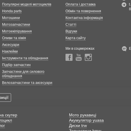
Популярні моделі мотоциклів
Оплата і доставка
t
8
Honda parts
Обмін та повернення
Мотошини
Контактна інформація
Мотозапчастини
Статті
Мотоекіпірування
Відгуки
Оливи та хімія
Карта сайту
Аксесуари
Ми в соцмережах
Наклейки
Інструменти та обладнання
Підбір запчастин
Запчастини для силового
обладнання
Велозапчастини та аксесуари
зиції
на скутер
Мото рукавиці
тоцикл
Акумулятор yuasa
лог
Диски trw
Запчастини bmw