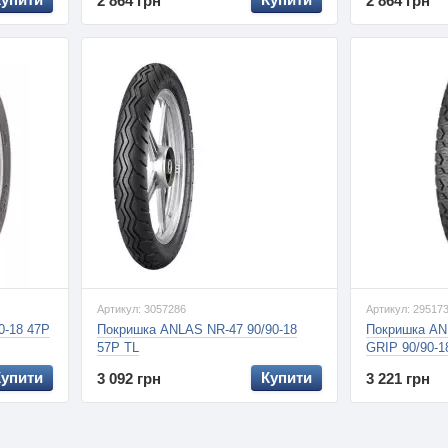
2 864 грн
2 864 грн
Артикул: 3057286
Артикул: 29517
0-18 47P
Покришка ANLAS NR-47 90/90-18
Покришка AN
57P TL
GRIP 90/90-1
Купити
Купити
3 092 грн
3 221 грн