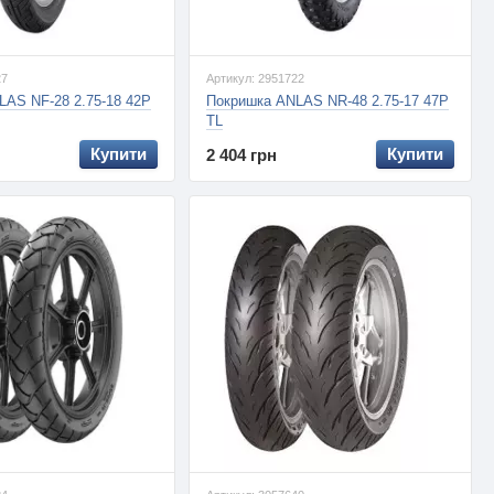
27
Артикул: 2951722
LAS NF-28 2.75-18 42P
Покришка ANLAS NR-48 2.75-17 47P
TL
Купити
Купити
2 404 грн