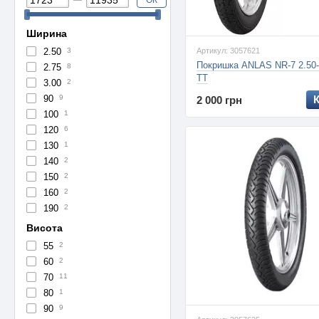
ОК
Ширина
2.50
3
Артикул: 3057621
Покришка ANLAS NR-7 2.50-
2.75
8
TT
3.00
2
90
9
2 000 грн
100
1
120
6
130
1
140
2
150
2
160
2
190
2
Висота
55
2
60
2
70
11
80
1
90
9