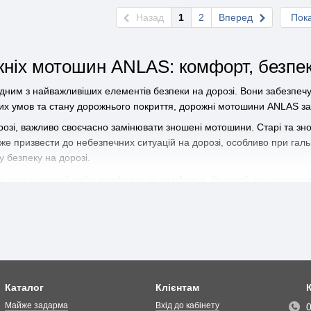
Назад
1
2
Вперед
Пока
ніх мотошин ANLAS: комфорт, безпека 
дним з найважливіших елементів безпеки на дорозі. Вони забезпечу
их умов та стану дорожнього покриття, дорожні мотошини ANLAS за
озі, важливо своєчасно замінювати зношені мотошини. Старі та знош
же призвести до небезпечних ситуацій на дорозі, особливо при гал
 безпеку на дорозі.
 гарантований вибір комфорту та надійності. Великий асортимент п
 мотоцикла. ANLAS відомий своїми високими стандартами якості, що
ваш надійний партнер у покупці мотозапчастин та мотошин онлайн
те шини онлайн і забезпечуйте собі комфортні та безпечні поїздки
Каталог
Клієнтам
Майже задарма
Вхід до кабінету