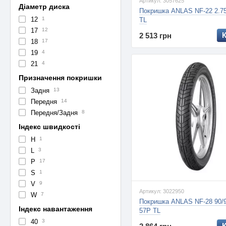
Артикул: 3057625
Діаметр диска
Покришка ANLAS NF-22 2.75
12
1
TL
17
12
2 513 грн
18
17
19
4
21
4
Призначення покришки
Задня
13
Передня
14
Передня/Задня
8
Індекс швидкості
H
1
L
3
P
17
S
1
V
9
Артикул: 3022950
W
7
Покришка ANLAS NF-28 90/9
Індекс навантаження
57P TL
40
3