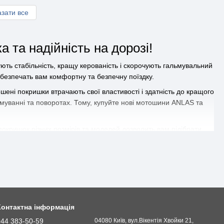
зати все
та надійність на дорозі!
ють стабільність, кращу керованість і скорочують гальмувальний
безпечать вам комфортну та безпечну поїздку.
ені покришки втрачають свої властивості і здатність до кращого
ьмуванні та поворотах. Тому, купуйте нові мотошини ANLAS та
окришок різних розмірів та моделей дозволить вам підібрати
 забезпечує довговічність та надійність покришок.
. Ми пропонуємо широкий вибір дорожніх мотошин ANLAS за
 на вашому мотоциклі. Вигідні пропозиції та швидка доставка
Контактна інформація
044 383-50-59
04080 Київ, вул.Вікентія Хвойки 21,