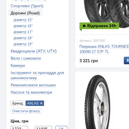
Спортивні (Sport)
Дорожні (Road)
діаметр 15"
🔥 Відправка 24h
діаметр 16"
діаметр 17"
діаметр 18"
Артикул: 3057592
діаметр 19"
Покришка ANLAS TOURNE
Квадроцикли (ATV, UTV)
100/80-17 57P TL
Вело і самокати
3 221 грн
Камери
Інструмент та приладдя для
шиномонтажу
Ремкомплекти мотошин
Насоси та манометри
Бренд:
ANLAS
Очистити фільтр
Ціна, грн