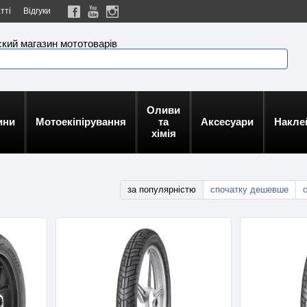
тті
Відгуки
кий магазин мототоварів
Оливи
ини
Мотоекіпірування
та
Аксесуари
Накле
хімія
за популярністю
спочатку дешевше