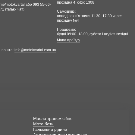
прохідна 4, офіс 1308
.me/motokvartal або 093 55-66-
71 (тільки чат)
Самовивіз:
понеділок-п'ятниця 11:30–17:30 через
прохідну №4
Працюємо:
будні 09:00–18:00, cубота і неділя вихідні
Мапа проїзду
Е-пошта:
info@motokvartal.com.ua
Масло трансмісійне
Мото боти
Гальмівна рідина
Акумулятор для мотоцикла