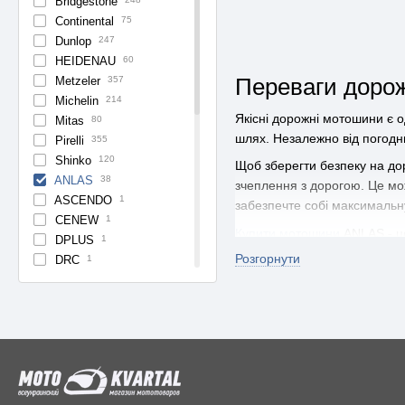
Bridgestone
Continental
75
Dunlop
247
HEIDENAU
60
Переваги дорож
Metzeler
357
Michelin
214
Якісні дорожні мотошини є о
Mitas
80
шлях. Незалежно від погодн
Pirelli
355
Shinko
120
Щоб зберегти безпеку на дор
ANLAS
38
зчеплення з дорогою. Це мо
ASCENDO
1
забезпечте собі максимальну
CENEW
1
Купити мотошини
ANLAS - це
DPLUS
1
оптимальну шину для вашого
Розгорнути
DRC
1
EUROGRIP
11
Мото магазин Motokvartal
- 
GXmotor
1
доступними цінами. Замовляй
KEYSTONE
16
вже чекають на вас!
KUROSAWA
1
MAXXIS
1
MOOSE RACING
1
Morechi
2