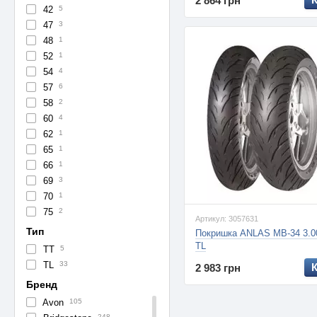
2 864 грн
42
5
47
3
48
1
52
1
54
4
57
6
58
2
60
4
62
1
65
1
66
1
69
3
70
1
75
2
Артикул: 3057631
Тип
Покришка ANLAS MB-34 3.0
TL
TT
5
TL
33
2 983 грн
Бренд
Avon
105
248