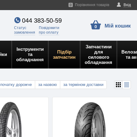
Порівняння товарів
Вхід
0
044 383-50-59
Мій кошик
0
Статус
Повідомити
замовлення
про оплату
Запчастини
Інструменти
Підбір
для
Велоз
йки
та
запчастин
силового
та а
обладнання
обладнання
спочатку дорожче
за назвою
за терміном доставки