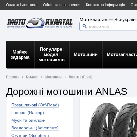
Оплата і доставка
Обмін та повернення
Контактна інформація
Ста
Мотоквартал — Всеукраїнс
Популярні
Майже
моделі
Мотошини
Мотозапчаст
задарма
мотоциклів
Головна
Каталог
Мотошини
Дорожні (Road)
Дорожні мотошини ANLAS
Позашляхові (Off-Road)
Гоночні (Racing)
Муси та римлоки
Вседорожні (Adventure)
Скутери (Scooters)