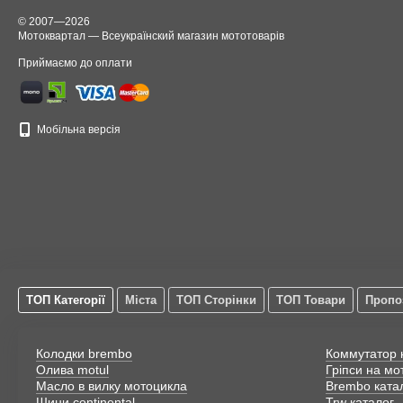
MOTOTECH
1
© 2007—2026
NJK
8
Мотоквартал — Всеукраїнский магазин мототоварів
Scorpion
1
Приймаємо до оплати
SPEEDWAYS TYRES
31
Vee Rubber
3
Viper
1
Мобільна версія
WANDA
23
Waycom
1
Китай
10
ТОП Категорії
Міста
ТОП Сторінки
ТОП Товари
Пропо
Колодки brembo
Коммутатор 
Олива motul
Гріпси на мо
Масло в вилку мотоцикла
Brembo ката
Шини continental
Trw каталог