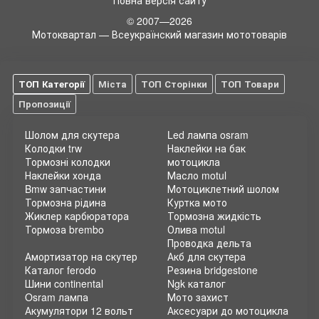
Повна версія сайту
© 2007—2026
Мотоквартал — Всеукраїнский магазин мототоварів
ТОП Категорії
Міста
ТОП Сторінки
ТОП Товари
Пропозиції
Шолом для скутера
Led лампа osram
Колодки trw
Наклейки на бак
Тормозні колодки
мотоцикла
Наклейки хонда
Масло motul
Bmw запчастини
Мотоциклетний шолом
Тормозна рідина
Куртка мото
Жиклер карбюратора
Тормозна жидкість
Тормоза brembo
Олива motul
Проводка дельта
Амортизатор на скутер
Акб для скутера
Каталог ferodo
Резина bridgestone
Шини continental
Ngk каталог
Osram лампа
Мото захист
Акумулятори 12 вольт
Аксесуари до мотоцикла