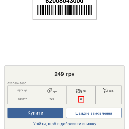
62008043000
249
грн
62008043000
Артикул
дн.
шт.
грн.
897037
249
☎
Купити
Швидке замовлення
Увійти, щоб відобразити знижку