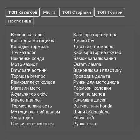
ТОП Категорії
Міста
ТОП Сторінки
ТОП Товари
Пропозиції
Brembo каталог
Карбюратор скутера
Кофр для мотоцикла
Диски trw
Колодки тормозні
Двохтактне масло
Trw каталог
Карбюратор на скутер
Наклейки хонда
Замок запалювання
Мото захист
Osram лампа
Bmw запчастини
Відновлювач пластику
Тормоза brembo
Проводка дельта
Ремкомплект колеса
Ручки для мотоцикла
Магазин мото
Тормозні колодки
Акумулятор exide
Фара на мопед
Масло mannol
Гальмівні диски
Тормозна жидкість
Запчастини honda
Мотоциклетний шолом
Шини bridgestone
Хонда дио
Yuasa акб
Свічки запалювання
Ручка газа