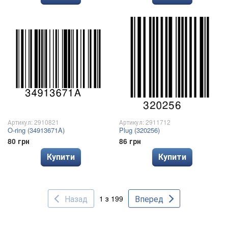
Артикул: 2910821
Артикул: 2911712
O-ring (34913671A)
Plug (320256)
80 грн
86 грн
Купити
Купити
Назад
Вперед
1 з 199