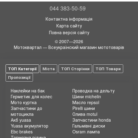
044 383-50-59
Контактна інформація
Карта сайту
Повна версія сайту
© 2007—2026
Мотоквартал — Всеукраїнский магазин мототоварів
ТОП Категорії
Міста
ТОП Сторінки
ТОП Товари
Пропозиції
Наклейки на бак
Проводка на дельту
Герметик для колес
Шини michelin
Мото куртка
Масло repsol
Запчастини до
Pirelli шини
мотоцикла
Олива motul
Акб yuasa
Запчастини honda
Yuasa акумулятор
Гальмівні диски
Ebc brakes
Osram лампа
Тормозна рідина