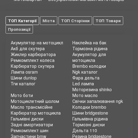
ТОП Категорії
Міста
ТОП Сторінки
ТОП Товари
Пропозиції
Акумулятор на мотоцикл
Наклейка на бак
Акб для скутера
Тормозна рідина
Жиклер карбюратора
Акумулятор для
Ремкомплект колеса
мотоцикла
Карбюратор скутера
Brembo колодки
Лампа osram
Ngk каталог
Шини dunlop
Фара дельта
Trw каталог
Led лампа
Моторезина shinko
Мото боти
Мото масло
Мотоциклетний шолом
Свічки запалювання ngk
Масло трансмісійне
Колодки brembo
Карбюратор мотоцикла
Шини bridgestone
Гальмівні диски
Гальмівна рідина
Задні амортизатори
Тормозні диски
Ремкомплект шин
Дельта 110
Запчастини bmw
Резина bridgestone