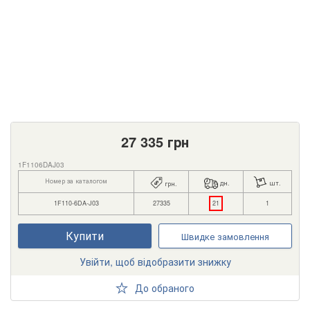
27 335
грн
1F1106DAJ03
Номер за каталогом
дн.
шт.
грн.
1F110-6DA-J03
27335
21
1
Купити
Швидке замовлення
Увійти, щоб відобразити знижку
До обраного