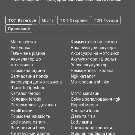
ТОП Категорії
Міста
ТОП Сторінки
ТОП Товари
Пропозиції
Мото куртка
Коммутатор на скутер
Акб yuasa
Наклейки для скутера
Гальмівна рідина
Аксесуари на мотоцикл
Акумулятор до
Акумулятори 12 вольт
мотоцикла
Yuasa акумулятор
Тормозна рідина
Ремкомплект колеса
Запчастини honda
Ngk каталог
Аксесуари до мотоцикла
Моторезина shinko
Шини bridgestone
Каталог ferodo
Мото магазин
Колодки ferodo
Свічка запалювання ngk
Ремкомплект для шин
Repsol масло
Pirelli шини
Колодки lucas
Тормозна жидкість
Дельта 110
Led лампа osram
Led лампа
Запчастини bmw
Свічки запалювання
Двотактний двигун
Жиклер карбюратора