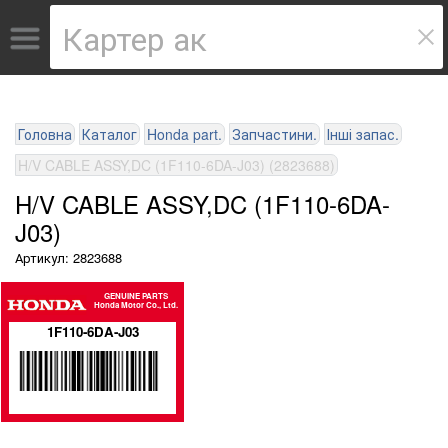
Головна
Каталог
Honda part.
Запчастини.
Інші запас.
H/V CABLE ASSY,DC (1F110-6DA-J03) (2823688)
H/V CABLE ASSY,DC (1F110-6DA-
J03)
Артикул: 2823688
GENUINE PARTS
Honda Motor Co., Ltd.
1F110-6DA-J03