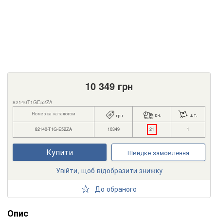
10 349
грн
82140T1GE52ZA
Номер за каталогом
дн.
шт.
грн.
82140-T1G-E52ZA
10349
21
1
Купити
Швидке замовлення
Увійти, щоб відобразити знижку
До обраного
Опис