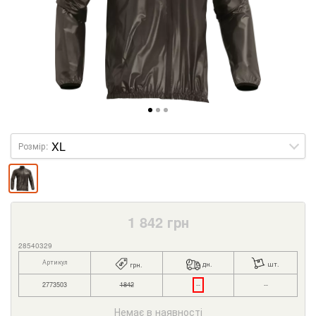
Розмір:
1 842
грн
28540329
Артикул
дн.
шт.
грн.
2773503
1842
--
--
Немає в наявності