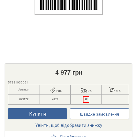
4 977
грн
57331035051
Артикул
дн.
шт.
грн.
873172
4977
☎
Купити
Швидке замовлення
Увійти, щоб відобразити знижку
До обраного