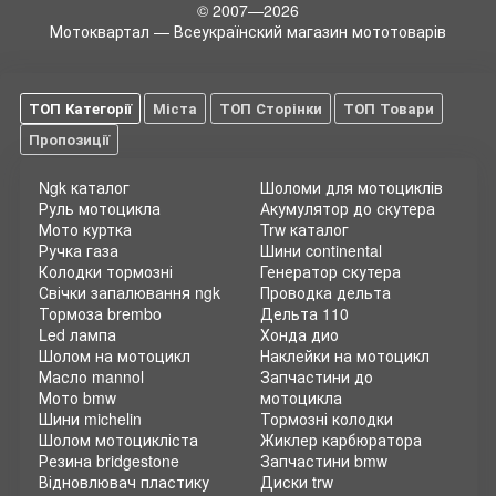
© 2007—2026
Мотоквартал — Всеукраїнский магазин мототоварів
ТОП Категорії
Міста
ТОП Сторінки
ТОП Товари
Пропозиції
Ngk каталог
Шоломи для мотоциклів
Руль мотоцикла
Акумулятор до скутера
Мото куртка
Trw каталог
Ручка газа
Шини continental
Колодки тормозні
Генератор скутера
Свічки запалювання ngk
Проводка дельта
Тормоза brembo
Дельта 110
Led лампа
Хонда дио
Шолом на мотоцикл
Наклейки на мотоцикл
Масло mannol
Запчастини до
Мото bmw
мотоцикла
Шини michelin
Тормозні колодки
Шолом мотоцикліста
Жиклер карбюратора
Резина bridgestone
Запчастини bmw
Відновлювач пластику
Диски trw