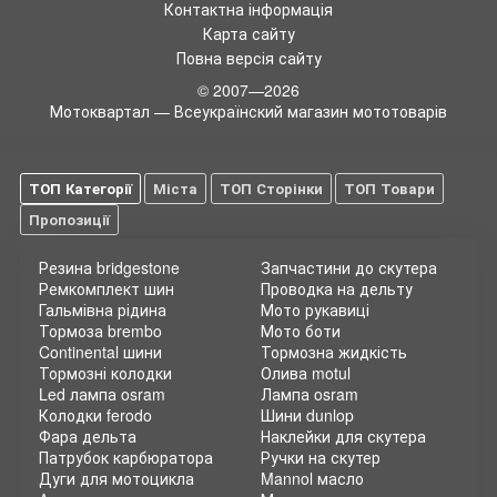
Контактна інформація
Карта сайту
Повна версія сайту
© 2007—2026
Мотоквартал — Всеукраїнский магазин мототоварів
ТОП Категорії
Міста
ТОП Сторінки
ТОП Товари
Пропозиції
Резина bridgestone
Запчастини до скутера
Ремкомплект шин
Проводка на дельту
Гальмівна рідина
Мото рукавиці
Тормоза brembo
Мото боти
Continental шини
Тормозна жидкість
Тормозні колодки
Олива motul
Led лампа osram
Лампа osram
Колодки ferodo
Шини dunlop
Фара дельта
Наклейки для скутера
Патрубок карбюратора
Ручки на скутер
Дуги для мотоцикла
Mannol масло