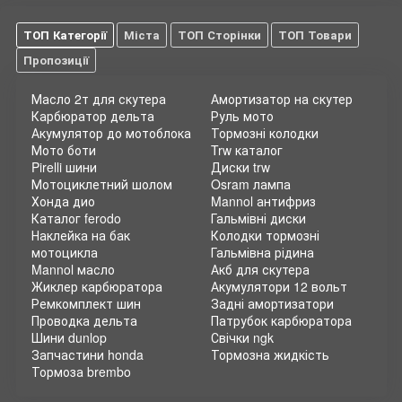
ТОП Категорії
Міста
ТОП Сторінки
ТОП Товари
Пропозиції
Масло 2т для скутера
Амортизатор на скутер
Карбюратор дельта
Руль мото
Акумулятор до мотоблока
Тормозні колодки
Мото боти
Trw каталог
Pirelli шини
Диски trw
Мотоциклетний шолом
Osram лампа
Хонда дио
Mannol антифриз
Каталог ferodo
Гальмівні диски
Наклейка на бак
Колодки тормозні
мотоцикла
Гальмівна рідина
Mannol масло
Акб для скутера
Жиклер карбюратора
Акумулятори 12 вольт
Ремкомплект шин
Задні амортизатори
Проводка дельта
Патрубок карбюратора
Шини dunlop
Свічки ngk
Запчастини honda
Тормозна жидкість
Тормоза brembo