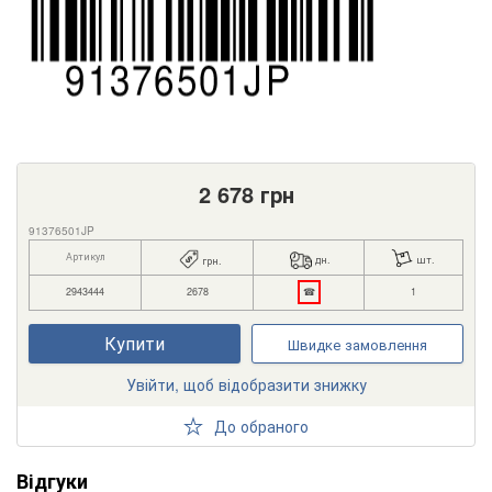
2 678
грн
91376501JP
Артикул
дн.
шт.
грн.
2943444
2678
☎
1
Купити
Швидке замовлення
Увійти, щоб відобразити знижку
До обраного
Відгуки