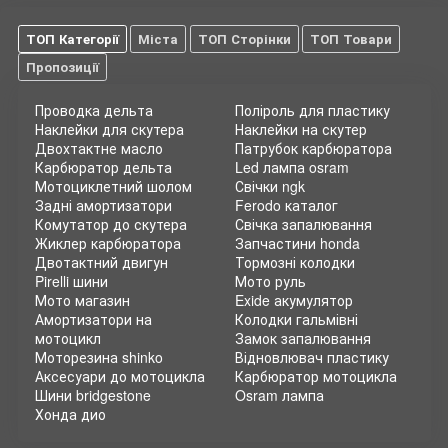
ТОП Категорії
Міста
ТОП Сторінки
ТОП Товари
Пропозиції
Проводка дельта
Поліроль для пластику
Наклейки для скутера
Наклейки на скутер
Двохтактне масло
Патрубок карбюратора
Карбюратор дельта
Led лампа osram
Мотоциклетний шолом
Свічки ngk
Задні амортизатори
Ferodo каталог
Комутатор до скутера
Свічка запалювання
Жиклер карбюратора
Запчастини honda
Двотактний двигун
Тормозні колодки
Pirelli шини
Мото руль
Мото магазин
Exide акумулятор
Амортизатори на
Колодки гальмівні
мотоцикл
Замок запалювання
Моторезина shinko
Відновлювач пластику
Аксесуари до мотоцикла
Карбюратор мотоцикла
Шини bridgestone
Osram лампа
Хонда дио