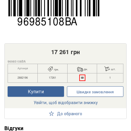
17 261
грн
96985108BA
Артикул
дн.
шт.
грн.
2882196
17261
☎
1
Купити
Швидке замовлення
Увійти, щоб відобразити знижку
До обраного
Відгуки