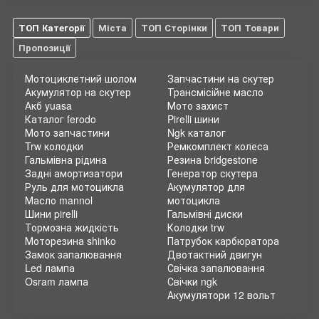
ТОП Категорії
Міста
ТОП Сторінки
ТОП Товари
Пропозиції
Мотоциклетний шолом
Запчастини на скутер
Акумулятор на скутер
Трансмісійне масло
Акб yuasa
Мото захист
Каталог ferodo
Pirelli шини
Мото запчастини
Ngk каталог
Trw колодки
Ремкомплект колеса
Гальмівна рідина
Резина bridgestone
Задні амортизатори
Генератор скутера
Руль для мотоцикла
Акумулятор для
Масло mannol
мотоцикла
Шини pirelli
Гальмівні диски
Тормозна жидкість
Колодки trw
Моторезина shinko
Патрубок карбюратора
Замок запалювання
Двотактний двигун
Led лампа
Свічка запалювання
Osram лампа
Свічки ngk
Акумулятори 12 вольт