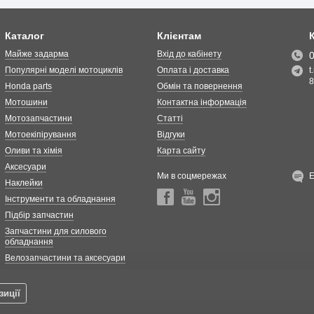
Каталог
Клієнтам
Майже задарма
Вхід до кабінету
Популярні моделі мотоциклів
Оплата і доставка
t
8
Honda parts
Обмін та повернення
Мотошини
Контактна інформація
Мотозапчастини
Статті
Мотоекіпірування
Відгуки
Оливи та хімія
Карта сайту
Аксесуари
Ми в соцмережах
Наклейки
Інструменти та обладнання
Підбір запчастин
Запчастини для силового
обладнання
Велозапчастини та аксесуари
зиції