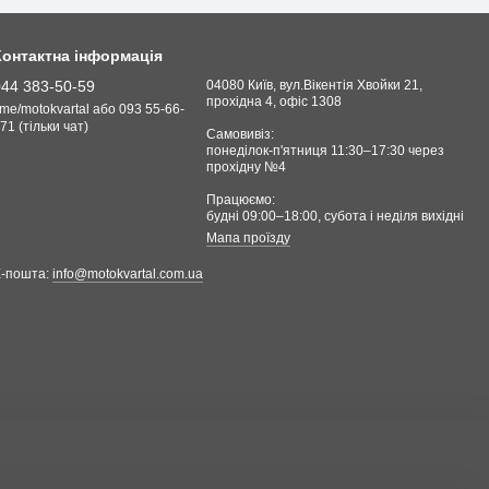
Контактна інформація
044 383-50-59
04080 Київ, вул.Вікентія Хвойки 21,
прохідна 4, офіс 1308
.me/motokvartal або 093 55-66-
71 (тільки чат)
Самовивіз:
понеділок-п'ятниця 11:30–17:30 через
прохідну №4
Працюємо:
будні 09:00–18:00, cубота і неділя вихідні
Мапа проїзду
Е-пошта:
info@motokvartal.com.ua