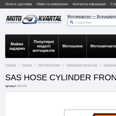
Оплата і доставка
Обмін та повернення
Контактна інформація
Ста
Мотоквартал — Всеукраїнс
Популярні
Майже
моделі
Мотошини
Мотозапчаст
задарма
мотоциклів
Головна
Каталог
Мотозапчастини
Оригінальні запчастини
Оригінал
SAS HOSE CYLINDER FRONT 
Артикул:
894344