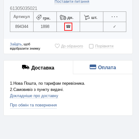
Поставити питання
61305035021
Артикул
дн.
шт.
грн.
894344
1898
☎
✓
Зайдіть
, щоб
До обраного
Порівняти
відобразити знижку
Оплата
Доставка
1.Нова Пошта, по тарифам перевізника.
2.Самовивіз з пункту видачі.
Докладніше про доставку
Про обмін та повернення