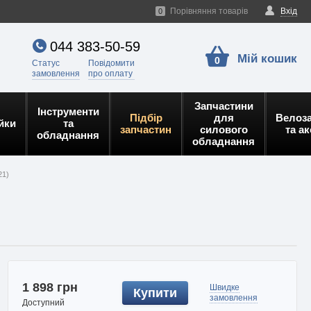
Порівняння товарів
Вхід
0
044 383-50-59
Мій кошик
0
Статус
Повідомити
замовлення
про оплату
Запчастини
Інструменти
Підбір
для
Велоз
йки
та
запчастин
силового
та а
обладнання
обладнання
21)
1 898 грн
Швидке
Купити
замовлення
Доступний