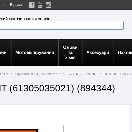
тті
Відгуки
кий магазин мототоварів
Оливи
ини
Мотоекіпірування
та
Аксесуари
Накле
хімія
и КТМ
Оригінали KTM, номери на "6"
SAS HOSE CYLINDER FRONT (613050350
(61305035021) (894344)