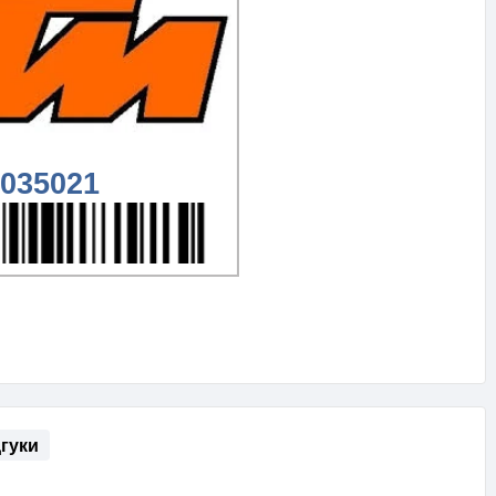
035021
дгуки