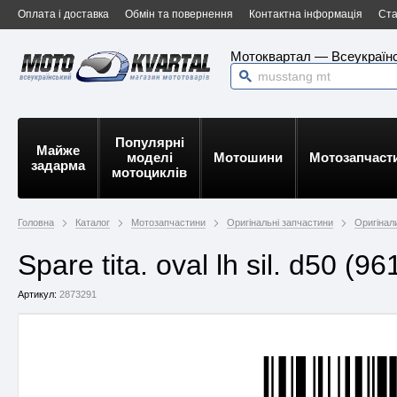
Оплата і доставка
Обмін та повернення
Контактна інформація
Ста
Мотоквартал — Всеукраїнс
Популярні
Майже
моделі
Мотошини
Мотозапчаст
задарма
мотоциклів
Головна
Каталог
Мотозапчастини
Оригінальні запчастини
Оригінали
Spare tita. oval lh sil. d50 
Артикул:
2873291