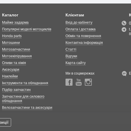
Каталог
Клієнтам
Майже задарма
Вхід до кабінету
Популярні моделі мотоциклів
Оплата і доставка
t
8
Honda parts
Обмін та повернення
Мотошини
Контактна інформація
Мотозапчастини
Статті
Мотоекіпірування
Відгуки
Оливи та хімія
Карта сайту
Аксесуари
Ми в соцмережах
Наклейки
Інструменти та обладнання
Підбір запчастин
Запчастини для силового
обладнання
Велозапчастини та аксесуари
зиції