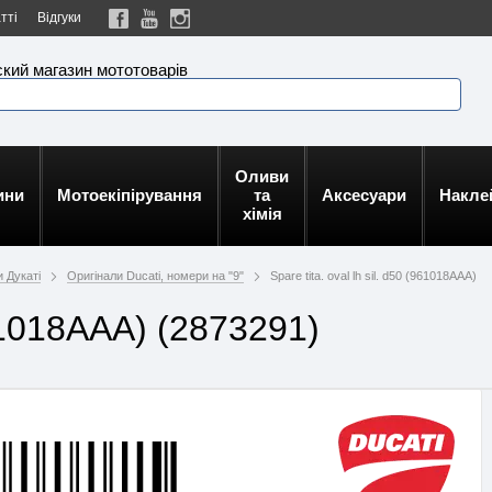
тті
Відгуки
кий магазин мототоварів
Оливи
ини
Мотоекіпірування
та
Аксесуари
Накле
хімія
 Дукаті
Оригінали Ducati, номери на "9"
Spare tita. oval lh sil. d50 (961018AAA)
(961018AAA) (2873291)