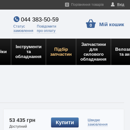
Порівняння товарів
Вхід
0
044 383-50-59
Мій кошик
0
Статус
Повідомити
замовлення
про оплату
Запчастини
Інструменти
Підбір
для
Велоз
йки
та
запчастин
силового
та а
обладнання
обладнання
53 435 грн
Швидке
Купити
замовлення
Доступний