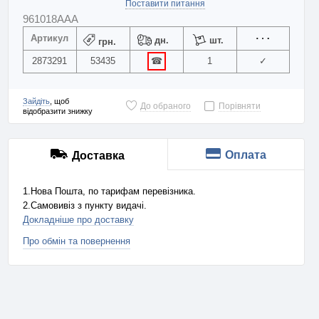
Поставити питання
961018AAA
Артикул
дн.
шт.
грн.
2873291
53435
☎
1
✓
Зайдіть
, щоб
До обраного
Порівняти
відобразити знижку
Оплата
Доставка
1.Нова Пошта, по тарифам перевізника.
2.Самовивіз з пункту видачі.
Докладніше про доставку
Про обмін та повернення