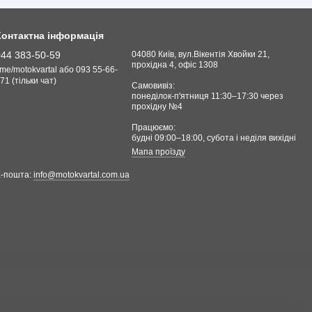
Контактна інформація
044 383-50-59
04080 Київ, вул.Вікентія Хвойки 21,
прохідна 4, офіс 1308
.me/motokvartal або 093 55-66-
71 (тільки чат)
Самовивіз:
понеділок-п'ятниця 11:30–17:30 через
прохідну №4
Працюємо:
будні 09:00–18:00, cубота і неділя вихідні
Мапа проїзду
Е-пошта:
info@motokvartal.com.ua