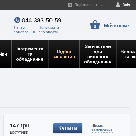
Порівняння товарів
Вхід
0
044 383-50-59
Мій кошик
0
Статус
Повідомити
замовлення
про оплату
Запчастини
Інструменти
Підбір
для
Велоз
йки
та
запчастин
силового
та а
обладнання
обладнання
147 грн
Швидке
Купити
замовлення
Доступний