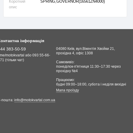
Короткий
SPRING,GOVERNOR(16561ZN4000)
опис
Контактна інформація
044 383-50-59
04080 Київ, вул.Вікентія Хвойки 21,
прохідна 4, офіс 1308
.me/motokvartal або 093 55-66-
71 (тільки чат)
Самовивіз:
понеділок-п'ятниця 11:30–17:30 через
прохідну №4
Працюємо:
будні 09:00–18:00, cубота і неділя вихідні
Мапа проїзду
Е-пошта:
info@motokvartal.com.ua