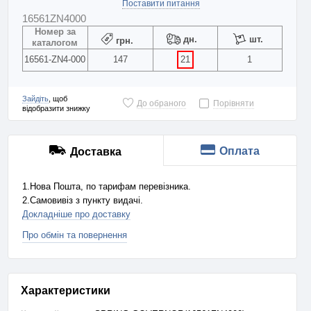
Поставити питання
16561ZN4000
Номер за
дн.
шт.
грн.
каталогом
16561-ZN4-000
147
21
1
Зайдіть
, щоб
До обраного
Порівняти
відобразити знижку
Оплата
Доставка
1.Нова Пошта, по тарифам перевізника.
2.Самовивіз з пункту видачі.
Докладніше про доставку
Про обмін та повернення
Характеристики