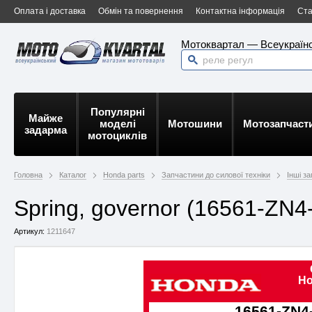
Оплата і доставка
Обмін та повернення
Контактна інформація
Ста
Мотоквартал — Всеукраїнс
Популярні
Майже
моделі
Мотошини
Мотозапчаст
задарма
мотоциклів
Головна
Каталог
Honda parts
Запчастини до силової техніки
Інші з
Spring, governor (16561-ZN4
Артикул:
1211647
Ho
16561-ZN4