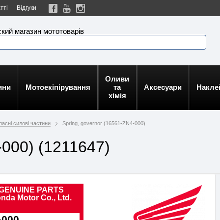
тті
Відгуки
кий магазин мототоварів
Оливи
ини
Мотоекіпірування
та
Аксесуари
Накле
хімія
апасні силові частини
Spring, governor (16561-ZN4-000)
-000) (1211647)
GENUINE PARTS
nda Motor Co., Ltd.
-000