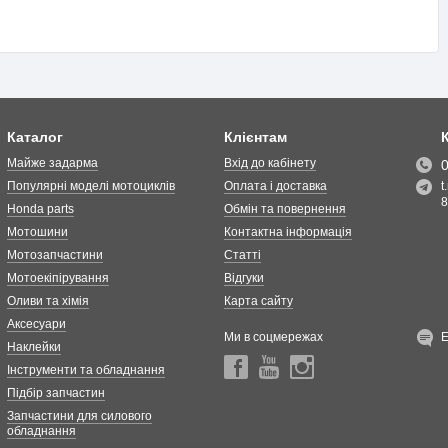
Каталог
Клієнтам
Майже задарма
Вхід до кабінету
Популярні моделі мотоциклів
Оплата і доставка
t
8
Honda parts
Обмін та повернення
Мотошини
Контактна інформація
Мотозапчастини
Статті
Мотоекіпірування
Відгуки
Оливи та хімія
Карта сайту
Аксесуари
Ми в соцмережах
Наклейки
Інструменти та обладнання
Підбір запчастин
Запчастини для силового
обладнання