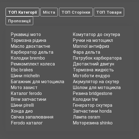
ТОП Категорії
Міста
ТОП Сторінки
ТОП Товари
Пропозиції
Рукавиці мото
Комутатор до скутера
Тормозна рідина
Ручки на мотоцикл
Масло двохтактне
Mannol антифриз
Карбюратор дельта
Фара дельта
Колодки brembo
Патрубок карбюратора
Ремкомплект колеса
Двотактний двигун
Ebc brakes
Тормозна жидкість
Шини michelin
Мотоботи ендуро
Багажник для мотоцикла
Акумулятор на скутер
Мото захист
Шолом для мотоцикла
Каталог ferodo
Резина bridgestone
Bmw запчастини
Колодки trw
Шини pirelli
Генератор скутера
Хонда дио
Запчастини honda
Свічка запалювання
Лампа osram
Ferodo каталог
Моторезина shinko