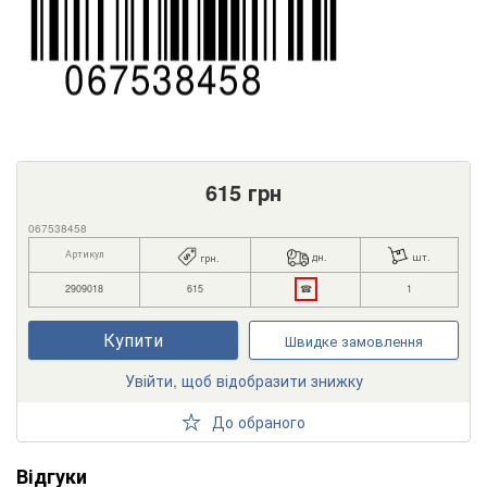
615
грн
067538458
Артикул
дн.
шт.
грн.
2909018
615
☎
1
Купити
Швидке замовлення
Увійти, щоб відобразити знижку
До обраного
Відгуки