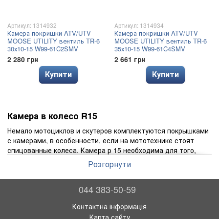
Артикул: 1314932
Артикул: 1314934
Камера покришки ATV/UTV
Камера покришки ATV/UTV
MOOSE UTILITY вентиль TR-6
MOOSE UTILITY вентиль TR-6
30х10-15 W99-61C2SMV
35х10-15 W99-61C4SMV
2 280 грн
2 661 грн
Купити
Купити
Камера в колесо R15
Немало мотоциклов и скутеров комплектуются покрышками
с камерами, в особенности, если на мототехнике стоят
спицованные колеса. Камера р 15 необходима для того,
чтобы добиться герметичности между мотошиной и
Розгорнути
диском. Качество камеры имеет огромное значение –
именно она во многом отвечает за безопасность и
044 383-50-59
управляемость при езде на байке, особенно, если это
происходит на большой скорости.
Контактна інформація
Камера R 15 - особенности
Карта сайту