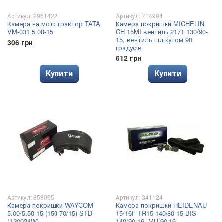
Артикул: 2961422
Артикул: 714994
Камера на мототрактор TATA
Камера покришки MICHELIN
VM-031 5.00-15
CH 15MI вентиль 2171 130/90-
15, вентиль під кутом 90
306 грн
градусів
612 грн
Купити
Купити
Артикул: 858065
Артикул: 341124
Камера покришки WAYCOM
Камера покришки HEIDENAU
5.00/5.50-15 (150-70/15) STD
15/16F TR15 140/80-15 BIS
(T20024W)
140/90-16, MU 90-16