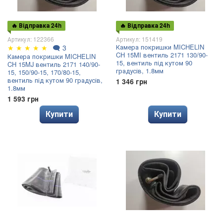
🔥 Відправка 24h
🔥 Відправка 24h
Артикул: 122366
Артикул: 151419
Камера покришки MICHELIN
★
★
★
★
★
🗨
3
CH 15MI вентиль 2171 130/90-
Камера покришки MICHELIN
15, вентиль під кутом 90
CH 15MJ вентиль 2171 140/90-
градусів, 1.8мм
15, 150/90-15, 170/80-15,
вентиль під кутом 90 градусів,
1 346 грн
1.8мм
1 593 грн
Купити
Купити