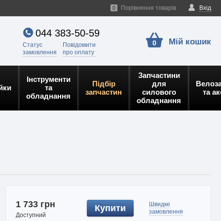
Порівняння товарів
Вхід
0
044 383-50-59
Мій кошик
0
Статус
Повідомити
замовлення
про оплату
Запчастини
Інструменти
Підбір
для
Велоз
йки
та
запчастин
силового
та а
обладнання
обладнання
1 733 грн
Швидке
Купити
замовлення
Доступний