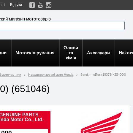
тті
Відгуки
кий магазин мототоварів
Оливи
ини
Мотоекіпірування
та
Аксесуари
Накле
хімія
ні моточастини
Некатигоризовані мото Honda
Band,r.muffler (18373-KE8-000)
0) (651046)
GENUINE PARTS
nda Motor Co., Ltd.
-000