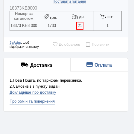
Поставити питання
18373KE8000
Номер за
дн.
шт.
грн.
каталогом
18373-KE8-000
1733
21
1
Зайдіть
, щоб
До обраного
Порівняти
відобразити знижку
Оплата
Доставка
1.Нова Пошта, по тарифам перевізника.
2.Самовивіз з пункту видачі.
Докладніше про доставку
Про обмін та повернення