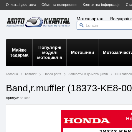
Оплата і доставка
Обмін та повернення
Контактна інформація
Ста
Мотоквартал — Всеукраїнс
Популярні
Майже
моделі
Мотошини
Мотозапчаст
задарма
мотоциклів
Головна
Каталог
Honda parts
Запчастини до мотоциклів
Інші запас
Band,r.muffler (18373-KE8-00
Артикул:
651046
Ho
18373-KE8