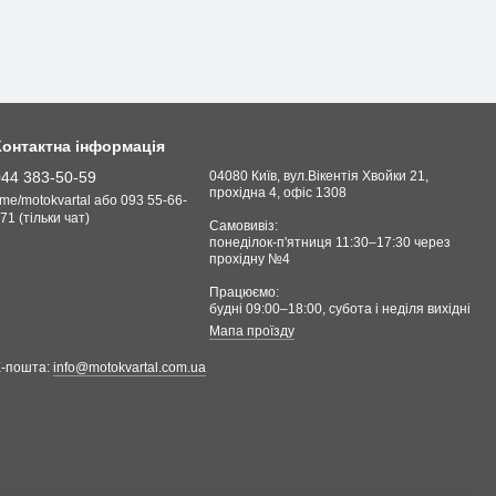
Контактна інформація
044 383-50-59
04080 Київ, вул.Вікентія Хвойки 21,
прохідна 4, офіс 1308
.me/motokvartal або 093 55-66-
71 (тільки чат)
Самовивіз:
понеділок-п'ятниця 11:30–17:30 через
прохідну №4
Працюємо:
будні 09:00–18:00, cубота і неділя вихідні
Мапа проїзду
Е-пошта:
info@motokvartal.com.ua