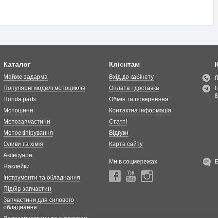
Каталог
Клієнтам
Майже задарма
Вхід до кабінету
Популярні моделі мотоциклів
Оплата і доставка
t
8
Honda parts
Обмін та повернення
Мотошини
Контактна інформація
Мотозапчастини
Статті
Мотоекіпірування
Відгуки
Оливи та хімія
Карта сайту
Аксесуари
Ми в соцмережах
Наклейки
Інструменти та обладнання
Підбір запчастин
Запчастини для силового
обладнання