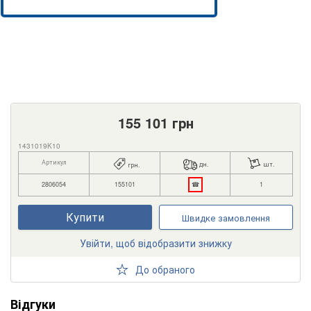
155 101
грн
1431019K10
Артикул
дн.
шт.
грн.
2806054
155101
☎
1
Купити
Швидке замовлення
Увійти, щоб відобразити знижку
До обраного
Відгуки