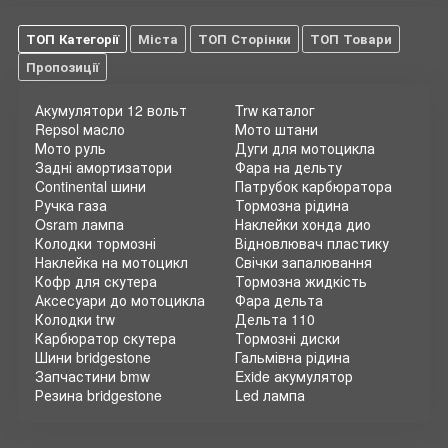
ТОП Категорії
Міста
ТОП Сторінки
ТОП Товари
Пропозиції
Акумулятори 12 вольт
Trw каталог
Repsol масло
Мото штани
Мото руль
Дуги для мотоцикла
Задні амортизатори
Фара на дельту
Continental шини
Патрубок карбюратора
Ручка газа
Тормозна рідина
Osram лампа
Наклейки хонда дио
Колодки тормозні
Відновлювач пластику
Наклейка на мотоцикл
Свічки запалювання
Кофр для скутера
Тормозна жидкість
Аксесуари до мотоцикла
Фара дельта
Колодки trw
Дельта 110
Карбюратор скутера
Тормозні диски
Шини bridgestone
Гальмівна рідина
Запчастини bmw
Exide акумулятор
Резина bridgestone
Led лампа