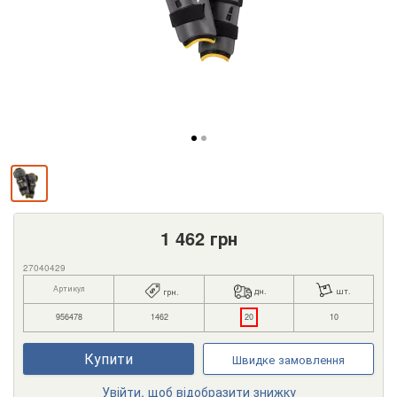
1 462
грн
27040429
Артикул
дн.
шт.
грн.
956478
1462
20
10
Купити
Швидке замовлення
Увійти, щоб відобразити знижку