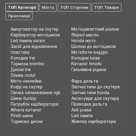
ТОП Категорії
Міста
ТОП Сторінки
ТОП Товари
Пропозиції
Амортизатор на скутер
Мотоциклетний шолом
Карбюратор мотоцикла
Repsol масло
Led лампа osram
Honda мото
Засіб для відновлення
Шолом до мотоцикла
пластику
Мотоботи ендуро
Колодки trw
Колодки lucas
Тормоза brembo
Каталог ferodo
Диски trw
Гальмівна рідина
Олива motul
Мото наклейки
Фара дельта
Кофр на скутер
Запчастини до скутера
Свічка запалювання ngk
Запчастини honda
Шини dunlop
Аксесуари для скутера
Патрубок карбюратора
Проводка дельта
Athena каталог
Акб yuasa
Pirelli шини
Led лампа
Тормозні диски
Жиклер карбюратора