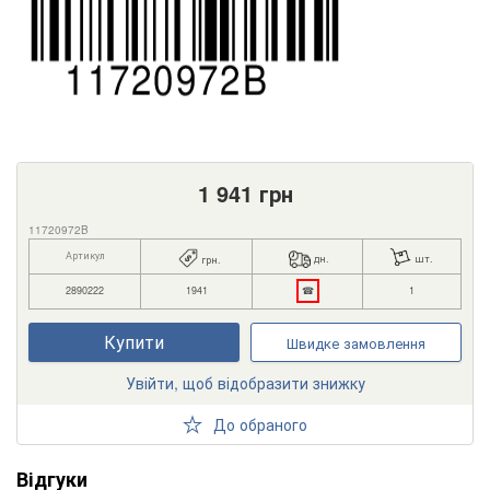
1 941
грн
11720972B
Артикул
дн.
шт.
грн.
2890222
1941
☎
1
Купити
Швидке замовлення
Увійти, щоб відобразити знижку
До обраного
Відгуки