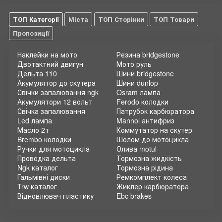
ТОП Категорії
Міста
ТОП Сторінки
ТОП Товари
Пропозиції
Наклейки на мото
Резина bridgestone
Двотактний двигун
Мото руль
Дельта 110
Шини bridgestone
Акумулятор до скутера
Шини dunlop
Свічки запалювання ngk
Osram лампа
Акумулятори 12 вольт
Ferodo колодки
Свічка запалювання
Патрубок карбюратора
Led лампа
Mannol антифриз
Масло 2т
Коммутатор на скутер
Brembo колодки
Шолом до мотоцикла
Ручки для мотоцикла
Олива motul
Проводка дельта
Тормозна жидкість
Ngk каталог
Тормозна рідина
Гальмівні диски
Ремкомплект колеса
Trw каталог
Жиклер карбюратора
Відновлювач пластику
Ebc brakes