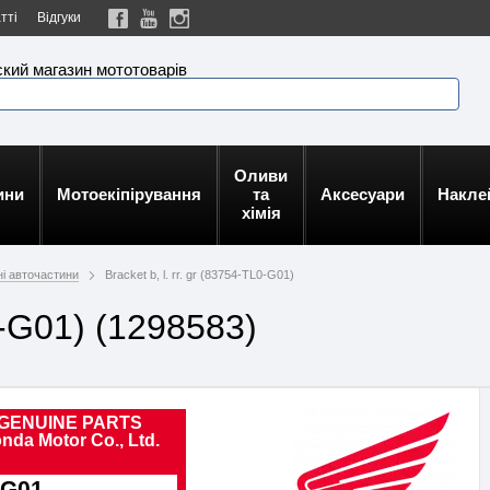
тті
Відгуки
кий магазин мототоварів
Оливи
ини
Мотоекіпірування
та
Аксесуари
Накле
хімія
ні авточастини
Bracket b, l. rr. gr (83754-TL0-G01)
L0-G01) (1298583)
GENUINE PARTS
nda Motor Co., Ltd.
-G01