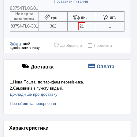
Поставити питання
83754TL0G01
Номер за
дн.
шт.
грн.
каталогом
83754-TL0-G01
362
21
1
Зайдіть
, щоб
До обраного
Порівняти
відобразити знижку
Оплата
Доставка
1.Нова Пошта, по тарифам перевізника.
2.Самовивіз з пункту видачі.
Докладніше про доставку
Про обмін та повернення
Характеристики