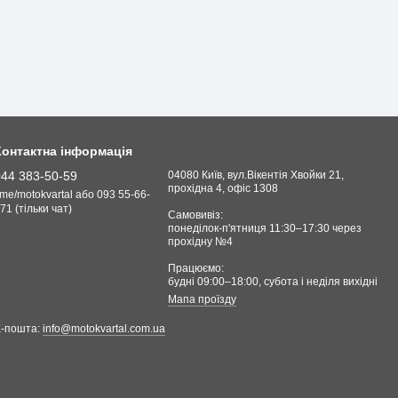
Контактна інформація
044 383-50-59
04080 Київ, вул.Вікентія Хвойки 21,
прохідна 4, офіс 1308
.me/motokvartal або 093 55-66-
71 (тільки чат)
Самовивіз:
понеділок-п'ятниця 11:30–17:30 через
прохідну №4
Працюємо:
будні 09:00–18:00, cубота і неділя вихідні
Мапа проїзду
Е-пошта:
info@motokvartal.com.ua