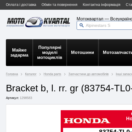
Оплата і доставка
Обмін та повернення
Контактна інформація
Ста
Мотоквартал — Всеукраїнс
Популярні
Майже
моделі
Мотошини
Мотозапчаст
задарма
мотоциклів
Головна
Каталог
Honda parts
Запчастини до автомобілів
Інші запас
Bracket b, l. rr. gr (83754-T
Артикул:
1298583
Ho
83754-TL0