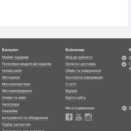
Каталог
Клієнтам
Майже задарма
Вхід до кабінету
Популярні моделі мотоциклів
Оплата і доставка
t
8
Honda parts
Обмін та повернення
Мотошини
Контактна інформація
Мотозапчастини
Статті
Мотоекіпірування
Відгуки
Оливи та хімія
Карта сайту
Аксесуари
Ми в соцмережах
Наклейки
Інструменти та обладнання
Підбір запчастин