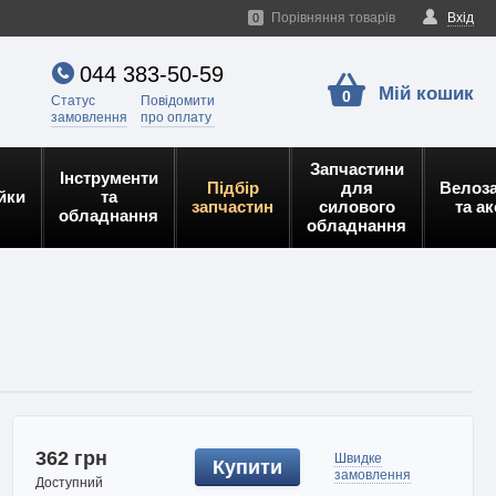
Порівняння товарів
Вхід
0
044 383-50-59
Мій кошик
0
Статус
Повідомити
замовлення
про оплату
Запчастини
Інструменти
Підбір
для
Велоз
йки
та
запчастин
силового
та а
обладнання
обладнання
362 грн
Швидке
Купити
замовлення
Доступний