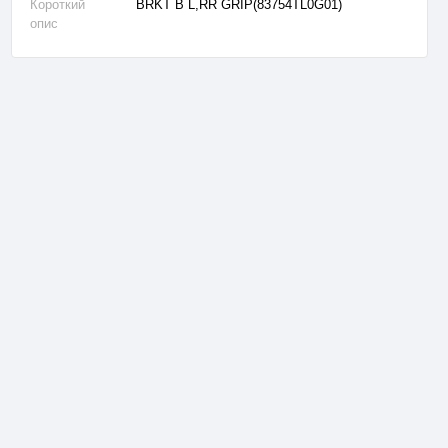
Короткий
BRKT B L,RR GRIP(83754TL0G01)
опис