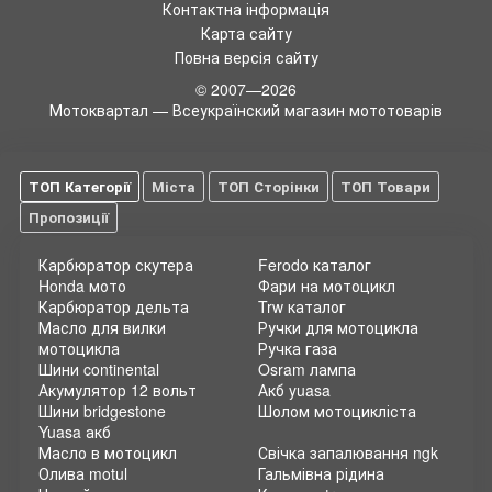
Контактна інформація
Карта сайту
Повна версія сайту
© 2007—2026
Мотоквартал — Всеукраїнский магазин мототоварів
ТОП Категорії
Міста
ТОП Сторінки
ТОП Товари
Пропозиції
Карбюратор скутера
Ferodo каталог
Honda мото
Фари на мотоцикл
Карбюратор дельта
Trw каталог
Масло для вилки
Ручки для мотоцикла
мотоцикла
Ручка газа
Шини continental
Osram лампа
Акумулятор 12 вольт
Акб yuasa
Шини bridgestone
Шолом мотоцикліста
Yuasa акб
Масло в мотоцикл
Свічка запалювання ngk
Олива motul
Гальмівна рідина