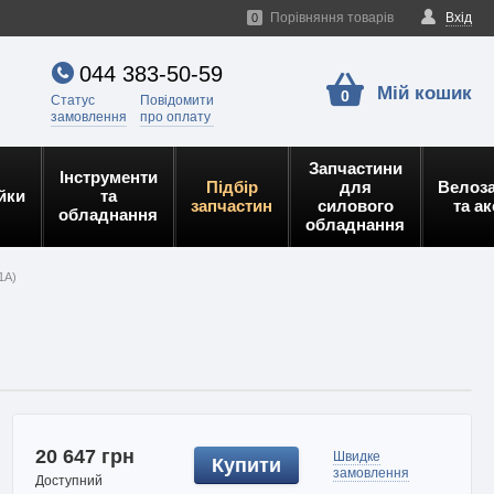
Порівняння товарів
Вхід
0
044 383-50-59
Мій кошик
0
Статус
Повідомити
замовлення
про оплату
Запчастини
Інструменти
Підбір
для
Велоз
йки
та
запчастин
силового
та а
обладнання
обладнання
1A)
20 647 грн
Швидке
Купити
замовлення
Доступний