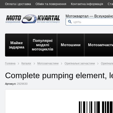
Оплата і доставка
Обмін та повернення
Контактна інформація
Ста
Мотоквартал — Всеукраїнс
Популярні
Майже
моделі
Мотошини
Мотозапчаст
задарма
мотоциклів
Головна
Каталог
Мотозапчастини
Оригінальні запчастини
Оригінали
Complete pumping element, l
Артикул:
2929630