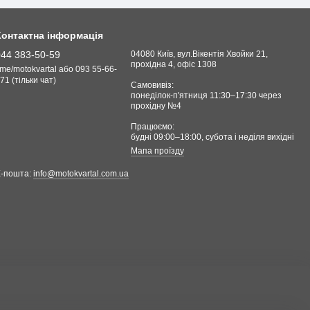
Контактна інформація
044 383-50-59
04080 Київ, вул.Вікентія Хвойки 21,
прохідна 4, офіс 1308
.me/motokvartal або 093 55-66-
71 (тільки чат)
Самовивіз:
понеділок-п'ятниця 11:30–17:30 через
прохідну №4
Працюємо:
будні 09:00–18:00, cубота і неділя вихідні
Мапа проїзду
Е-пошта:
info@motokvartal.com.ua