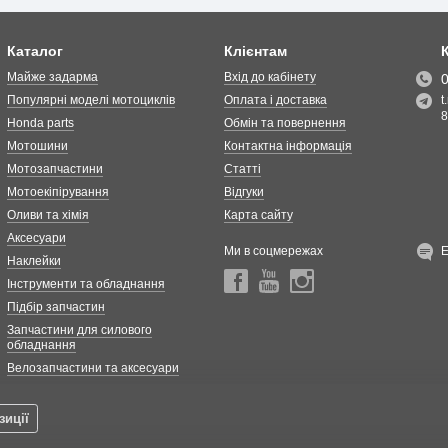
Каталог
Клієнтам
Майже задарма
Вхід до кабінету
Популярні моделі мотоциклів
Оплата і доставка
t
8
Honda parts
Обмін та повернення
Мотошини
Контактна інформація
Мотозапчастини
Статті
Мотоекіпірування
Відгуки
Оливи та хімія
Карта сайту
Аксесуари
Ми в соцмережах
Наклейки
Інструменти та обладнання
Підбір запчастин
Запчастини для силового
обладнання
Велозапчастини та аксесуари
зиції