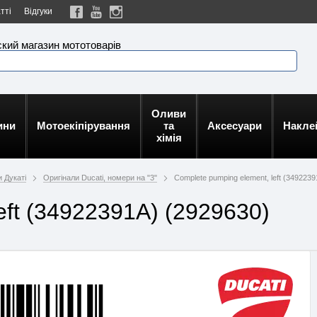
тті
Відгуки
кий магазин мототоварів
Оливи
ини
Мотоекіпірування
та
Аксесуари
Накле
хімія
 Дукаті
Оригінали Ducati, номери на "3"
Complete pumping element, left (3492239
eft (34922391A) (2929630)