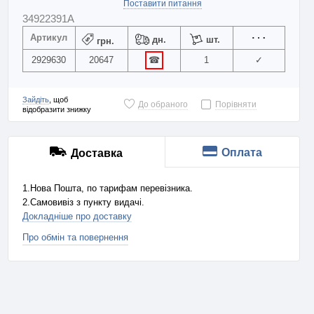
Поставити питання
34922391A
Артикул
дн.
шт.
грн.
2929630
20647
☎
1
✓
Зайдіть
, щоб
До обраного
Порівняти
відобразити знижку
Оплата
Доставка
1.Нова Пошта, по тарифам перевізника.
2.Самовивіз з пункту видачі.
Докладніше про доставку
Про обмін та повернення