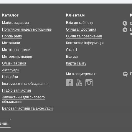
Каталог
Клієнтам
Майже задарма
Вхід до кабінету
Популярні моделі мотоциклів
Оплата і доставка
t
8
Honda parts
Обмін та повернення
Мотошини
Контактна інформація
Мотозапчастини
Статті
Мотоекіпірування
Відгуки
Оливи та хімія
Карта сайту
Аксесуари
Ми в соцмережах
Наклейки
Інструменти та обладнання
Підбір запчастин
Запчастини для силового
обладнання
Велозапчастини та аксесуари
зиції