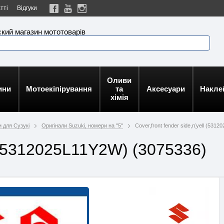
тті
Відгуки
кий магазин мототоварів
Оливи
ини
Мотоекіпірування
та
Аксесуари
Накле
хімія
и для Сузукі
Оригінали Suzuki, номери на "5"
Cover,front fender side,r(yell (531
ll (5312025L11Y2W) (3075336)