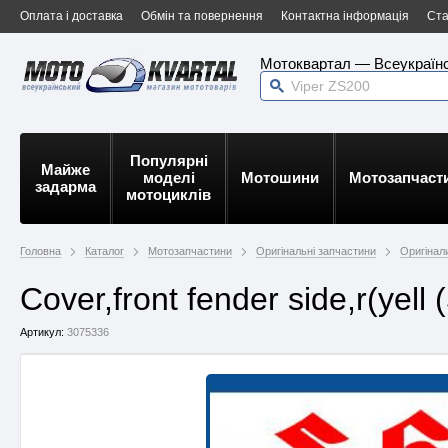
Оплата і доставка
Обмін та повернення
Контактна інформація
Ста
Мотоквартал — Всеукраїнс
Популярні
Майже
моделі
Мотошини
Мотозапчаст
задарма
мотоциклів
Головна
Каталог
Мотозапчастини
Оригінальні запчастини
Оригінал
Cover,front fender side,r(ye
Артикул:
3075336