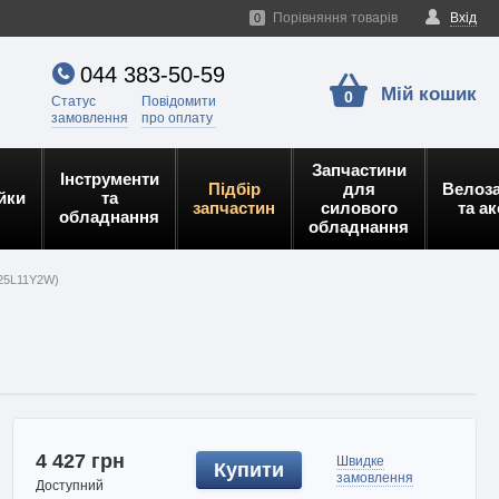
Порівняння товарів
Вхід
0
044 383-50-59
Мій кошик
0
Статус
Повідомити
замовлення
про оплату
Запчастини
Інструменти
Підбір
для
Велоз
йки
та
запчастин
силового
та а
обладнання
обладнання
2025L11Y2W)
4 427 грн
Швидке
Купити
замовлення
Доступний