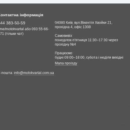
Контактна інформація
044 383-50-59
04080 Київ, вул.Вікентія Хвойки 21,
прохідна 4, офіс 1308
.me/motokvartal або 093 55-66-
71 (тільки чат)
Самовивіз:
понеділок-п'ятниця 11:30–17:30 через
прохідну №4
Працюємо:
будні 09:00–18:00, cубота і неділя вихідні
Мапа проїзду
Е-пошта:
info@motokvartal.com.ua