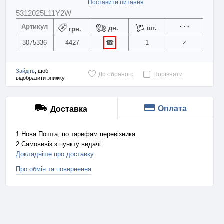
Поставити питання
5312025L11Y2W
Артикул
дн.
шт.
грн.
3075336
4427
☎
1
✓
Зайдіть
, щоб
До обраного
Порівняти
відобразити знижку
Оплата
Доставка
1.Нова Пошта, по тарифам перевізника.
2.Самовивіз з пункту видачі.
Докладніше про доставку
Про обмін та повернення