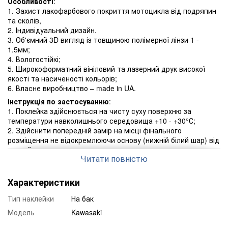
Особливості
:
1. Захист лакофарбового покриття мотоцикла від подряпин
та сколів,
2. Індивідуальний дизайн.
3. Об'ємний 3D вигляд із товщиною полімерної лінзи 1 -
1.5мм;
4. Вологостійкі;
5. Широкоформатний вініловий та лазерний друк високої
якості та насиченості кольорів;
6. Власне виробництво – made in UA.
Інструкція по застосуванню
:
1. Поклейка здійснюється на чисту суху поверхню за
температури навколишнього середовища +10 - +30°С;
2. Здійснити попередній замір на місці фінального
розміщення не відокремлюючи основу (нижній білий шар) від
наклейки;
Читати повністю
3. За фактом виміру, відокремити основу (нижній білий шар)
та нанести наклейку на місце фінального розміщення;
4. Комплекти наклейок, що складаються з декількох частин,
Характеристики
додатково комплектуються монтажною плівкою.
Тип наклейки
На бак
Розмір, мм: 140x200
Модель
Kawasaki