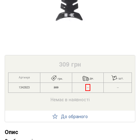
309
грн
Артикул
дн.
шт.
грн.
1342823
309
--
--
Немає в наявності
До обраного
Опис