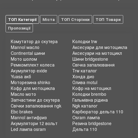
ТОП Категорії
Міста
ТОП Сторінки
ТОП Товари
Пропозиції
Комутатор до скутера
Колодки trw
Mannol масло
Аксесуари для мотоцикла
Continental шини
Аксесуари на мотоцикл
Мото шолом
Шини bridgestone
Ремкомплект колеса
Свічка запалювання
Акумулятор exide
Trw каталог
Yuasa акб
Хонда дио
Моторезина shinko
Олива motul
Кофр для мотоцикла
Кофр на мотоцикл
Масло мото
Колодки brembo
Запчастини до скутера
Гальмівна рідина
Свічки запалювання ngk
Ngk каталог
Ebc brakes
Карбюратор дельта 110
Mannol антифриз
Osram лампа
Акумулятори 12 вольт
Резина bridgestone
Led лампа osram
Дельта 110